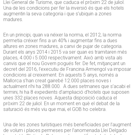
Llei General de Turisme, que caduca el pròxim 22 de juliol.
Una de les condicions per fer la inversió és que els hotels
augmentin la seva categoria i que s’ubiquin a zones
madures.
En un principi, quan va néixer la norma, el 2012, la norma
permetia créixer fins a un 40% i augmentar fins a dues
altures en zones madures, a canvi de pujar de categoria.
Durant els anys 2014 i 2015 va ser quan es tramitaren més
places, 4.000 i 5.000 respectivament. Això amb vista als
canvis que el nou Govern pogués fer. De fet, mitjançant un
decret del 2016, l’executiu de Francina Armengol va imposar
condicions al creixement. En aquests 5 anys, només a
Mallorca s’han creat gairebé 12.000 places noves i
actualment n’hi ha 288.000. A dues setmanes que s’acabi el
termini, hi ha 8 expedients d’ampliació d’hotels que suposen
unes 332 places noves. Aquesta disposició caduca el
pròxim 22 de juliol. En un moment en què el debat de la
saturació és més viu que mai, el GOB ho celebra.
Una de les zones turístiques més beneficiades per l’augment
de volum i places permeses per l’anomenada Llei Delgado