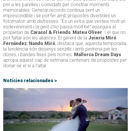
per a les parelles i convidats per construir moments
memorables. Generar records continua sent un
imprescindible i se pot fer amb propostes divertides un
fotomaton amb disfresses. “És un extra que vesteix molt un
esdeveniment i la gent s’ho passa molt bé” assegura el
propietari de
Caracol & Friends
,
Mateu Oliver
. I el que no
pot faltar són les aliances. El gerent de la
Joieria Miró
Fernández
,
Nando Miró
, destaca que, aquesta temporada,
la tendència són dissenys senzills i amb pedreria per les
dones, i bandes llises pels homes.
Mallorca Dream Days
apropa aquest cap de setmana centenars de propostes per
donar-se el sí a l’altar.
Notícies relacionades >