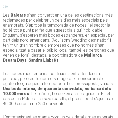
250
Les
Balears
s’han convertit en una de les destinacions més
reclamades per celebrar un dels dies més especials pels
enamorats. S’apropa la temporada de noces i el sector ja
ho té tot a punt per fer que aquest dia sigui inoblidable.
Enguany, s’esperen més bodes estrangeres, en especial, per
part dels nord-americans. “Aquí som ‘wedding destination’ i
tenim un gran nombre d’empreses que no només s’han
especialitzat a casar el públic local, també les persones que
venen de fora”, destaca la coordinadora de
Mallorca
Dream Days
,
Sandra Llabrés
.
Les noces mediterrànies continuen sent la tendència
principal, però estils com el vintage o el monocromàtic
agafen força aquesta temporada. I els pressuposts, variats.
Una boda íntima, de quaranta convidats, no baixa dels
10.000 euros
. I el màxim, ho deixen a la imaginació. En el
cas de na Paloma i la seva parella, el pressupost s’ajusta als
40.000 euros amb 250 convidats.
L’entreteniment es manté com un dels detalls més esperats