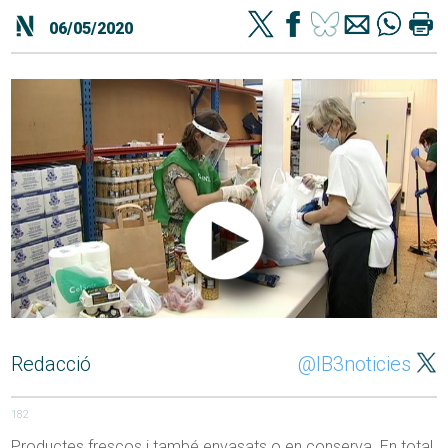
06/05/2020
Redacció
@IB3noticies
182
Productes frescos i també envasats o en conserva. En total,