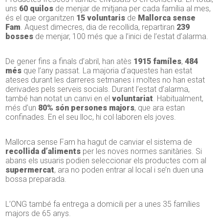
uns
60 quilos
de menjar de mitjana per cada família al mes,
és el que organitzen
15 voluntaris
de
Mallorca sense
Fam
. Aquest dimecres, dia de recollida, repartiran
239
bosses
de menjar, 100 més que a l’inici de l’estat d’alarma.
De gener fins a finals d’abril, han atès
1915 famíles
,
484
més
que l’any passat. La majoria d’aquestes han estat
ateses durant les darreres setmanes i moltes no han estat
derivades pels serveis socials. Durant l’estat d’alarma,
també han notat un canvi en el
voluntariat
. Habitualment,
més d’un
80% són persones majors
, que ara estan
confinades. En el seu lloc, hi col·laboren els joves.
Mallorca sense Fam ha hagut de canviar el sistema de
recollida d’aliments
per les noves normes sanitàries. Si
abans els usuaris podien seleccionar els productes com al
supermercat
, ara no poden entrar al local i se’n duen una
bossa preparada.
L’ONG també fa entrega a domicili per a unes 35 famílies
majors de 65 anys.