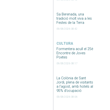
Sa Berenada, una
tradició molt viva a les
Festes de la Terra
09/08/2026 08:42
CULTURA
Formentera acull el 25è
Encontre de Joves
Poetes
09/08/2026 08:17
La Colònia de Sant
Jordi, plena de visitants
a l’agost, amb hotels al
95% d’ocupació
09/08/2026 08:06