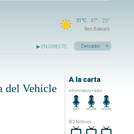
31°C
37°
25°
Illes Balears
▶ EN DIRECTE
A la carta
 del Vehicle
informatius ràdio
MATÍ
MIGDIA
VESPRE
IB3 Noticies