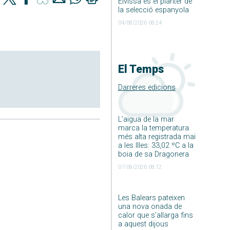
Eivissa és el planter de
la selecció espanyola
04/08/2026 08:24
El Temps
Darreres edicions
L’aigua de la mar
marca la temperatura
més alta registrada mai
a les Illes: 33,02 ºC a la
boia de sa Dragonera
07/08/2026 08:12
Les Balears pateixen
una nova onada de
calor que s’allarga fins
a aquest dijous