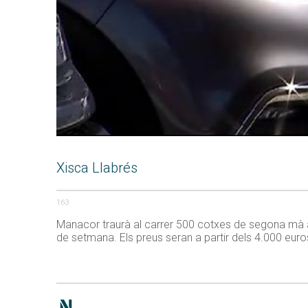
Xisca Llabrés
163
Manacor traurà al carrer 500 cotxes de segona mà a 
de setmana. Els preus seran a partir dels 4.000 euro