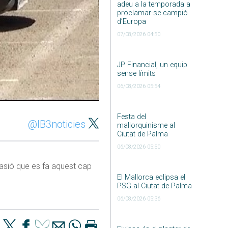
adeu a la temporada a
proclamar-se campió
d’Europa
07/08/2026 04:50
JP Financial, un equip
sense límits
06/08/2026 05:54
Festa del
@IB3noticies
mallorquinisme al
Ciutat de Palma
06/08/2026 05:50
casió que es fa aquest cap
El Mallorca eclipsa el
PSG al Ciutat de Palma
06/08/2026 05:36