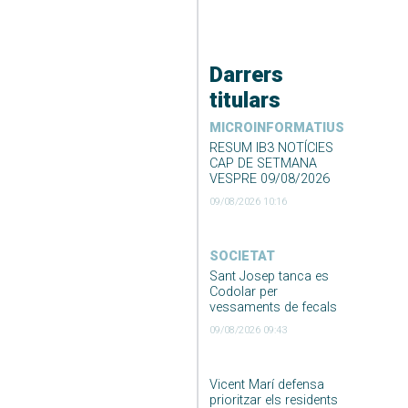
Darrers
titulars
MICROINFORMATIUS
RESUM IB3 NOTÍCIES
CAP DE SETMANA
VESPRE 09/08/2026
09/08/2026 10:16
SOCIETAT
Sant Josep tanca es
Codolar per
vessaments de fecals
09/08/2026 09:43
Vicent Marí defensa
prioritzar els residents