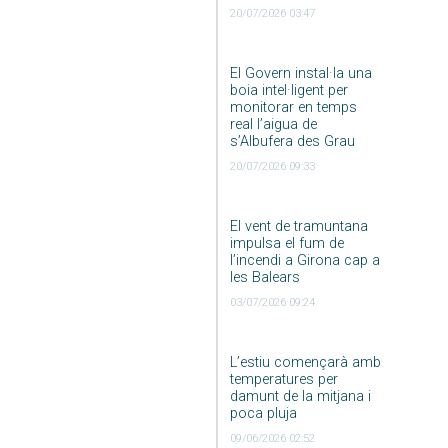
20/07/2026 03:47
El Govern instal·la una
boia intel·ligent per
monitorar en temps
real l’aigua de
s’Albufera des Grau
20/07/2026 09:33
El vent de tramuntana
impulsa el fum de
l’incendi a Girona cap a
les Balears
03/07/2026 09:24
L’estiu començarà amb
temperatures per
damunt de la mitjana i
poca pluja
09/06/2026 02:52