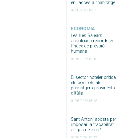
en l’accès a l’habitatge
09/08/2026 09:33
ECONOMIA
Les Illes Balears
assoleixen rècords en
l’índex de pressió
humana
09/08/2026 09:10
El sector hoteler critica
els controls als
passatgers provinents
d’Itàlia
09/08/2026 08:45
Sant Antoni aposta per
imposar la traçabilitat
al ‘gas del riure’
09/08/2026 08:42