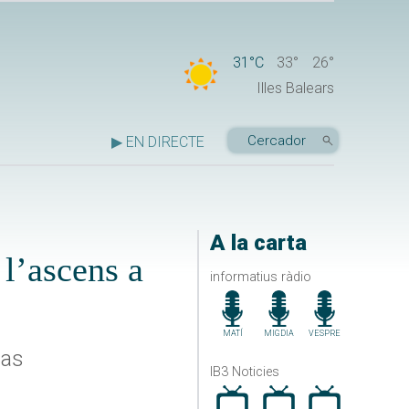
31°C
33°
26°
Illes Balears
▶ EN DIRECTE
A la carta
l’ascens a
informatius ràdio
MATÍ
MIGDIA
VESPRE
zas
IB3 Noticies