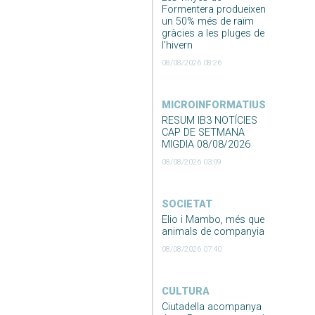
Formentera produeixen
un 50% més de raïm
gràcies a les pluges de
l’hivern
08/08/2026 08:26
MICROINFORMATIUS
RESUM IB3 NOTÍCIES
CAP DE SETMANA
MIGDIA 08/08/2026
08/08/2026 03:09
SOCIETAT
Elio i Mambo, més que
animals de companyia
08/08/2026 07:40
CULTURA
Ciutadella acompanya