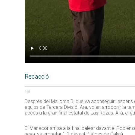
Redacció
168
Després del Mallorca B, que va aconseguir l’ascens 
equips de Tercera Divisió. Ara, volen arrodonir la 
accés a la gran final estatal de Las Rozas. Allà, el g
El Manacor arriba a la final balear davant el Poblens
seva, va empatar 1-1 davant Platges de Calvià.