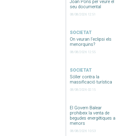
Joan Pons per veure el
seu documental
08/08/2026 12:51
SOCIETAT
On veuran l’eclipsi els
menorquins?
08/08/2026 12:55
SOCIETAT
Sóller contra la
massificació turística
08/08/2026 02:15
El Govern Balear
prohibeix la venta de
begudes energètiques a
menors
08/08/2026 10:53