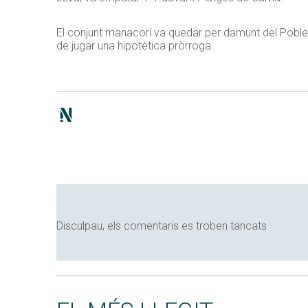
El conjunt manacorí va quedar per damunt del Poblense
de jugar una hipotètica pròrroga.
Disculpau, els comentaris es troben tancats