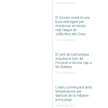
20/07/2026 03:47
El Govern instal·la una
boia intel·ligent per
monitorar en temps
real l’aigua de
s’Albufera des Grau
20/07/2026 09:33
El vent de tramuntana
impulsa el fum de
l’incendi a Girona cap a
les Balears
03/07/2026 09:24
L’estiu començarà amb
temperatures per
damunt de la mitjana i
poca pluja
09/06/2026 02:52