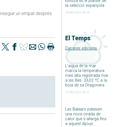
Eivissa és el planter de
la selecció espanyola
04/08/2026 08:24
aconseguir un empat després
El Temps
Darreres edicions
L’aigua de la mar
marca la temperatura
més alta registrada mai
a les Illes: 33,02 ºC a la
boia de sa Dragonera
07/08/2026 08:12
Les Balears pateixen
una nova onada de
calor que s’allarga fins
a aquest dijous