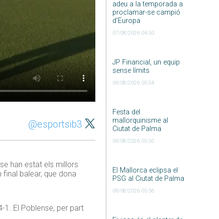
adeu a la temporada a
proclamar-se campió
d’Europa
07/08/2026 04:50
JP Financial, un equip
sense límits
06/08/2026 05:54
Festa del
mallorquinisme al
@esportsib3
Ciutat de Palma
06/08/2026 05:50
e han estat els millors
El Mallorca eclipsa el
 final balear, que dona
PSG al Ciutat de Palma
06/08/2026 05:36
-1. El Poblense, per part