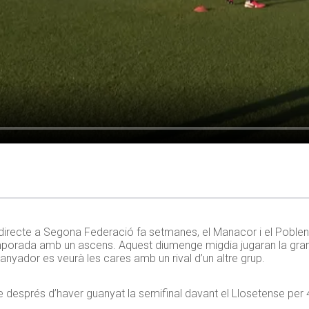
directe a Segona Federació fa setmanes, el Manacor i el Poblens
temporada amb un ascens. Aquest diumenge migdia jugaran la gran
uanyador es veurà les cares amb un rival d’un altre grup.
e després d’haver guanyat la semifinal davant el Llosetense per 4