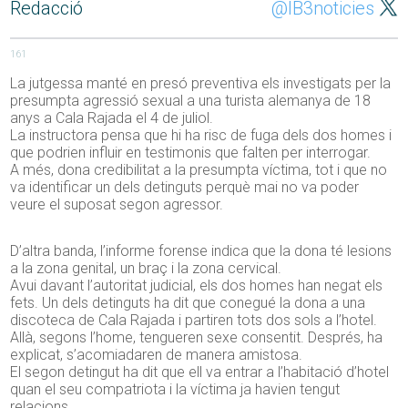
Redacció
@IB3noticies
161
La jutgessa manté en presó preventiva els investigats per la
presumpta agressió sexual a una turista alemanya de 18
anys a Cala Rajada el 4 de juliol.
La instructora pensa que hi ha risc de fuga dels dos homes i
que podrien influir en testimonis que falten per interrogar.
A més, dona credibilitat a la presumpta víctima, tot i que no
va identificar un dels detinguts perquè mai no va poder
veure el suposat segon agressor.
D’altra banda, l’informe forense indica que la dona té lesions
a la zona genital, un braç i la zona cervical.
Avui davant l’autoritat judicial, els dos homes han negat els
fets. Un dels detinguts ha dit que conegué la dona a una
discoteca de Cala Rajada i partiren tots dos sols a l’hotel.
Allà, segons l’home, tengueren sexe consentit. Després, ha
explicat, s’acomiadaren de manera amistosa.
El segon detingut ha dit que ell va entrar a l’habitació d’hotel
quan el seu compatriota i la víctima ja havien tengut
relacions.