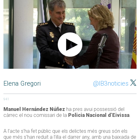
Elena Gregori
@IB3noticies
941
Manuel Hernández Núñez
ha pres avui possessió del
càrrec el nou comissari de la
Policia Nacional d’Eivissa
.
A l’acte s’ha fet públic que els delictes més greus són els
que més s’han reduït a l’illa el darrer any, amb una baixada de