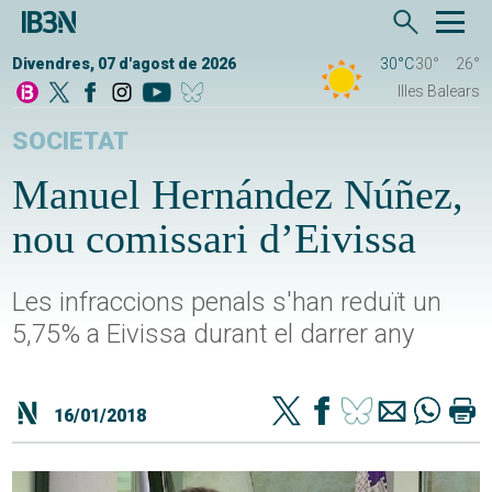
Divendres, 07 d'agost de 2026
30°C
30°
26°
Illes Balears
SOCIETAT
Manuel Hernández Núñez,
nou comissari d’Eivissa
Les infraccions penals s'han reduït un
5,75% a Eivissa durant el darrer any
16/01/2018