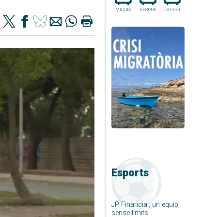
MIGDIA
VESPRE
CAP.SET
Esports
JP Financial, un equip
sense límits