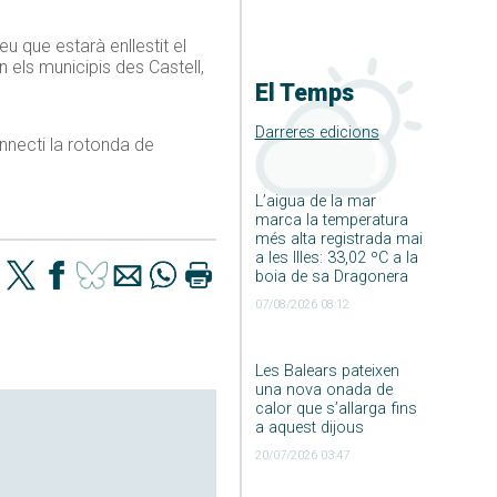
u que estarà enllestit el
n els municipis
des
Castell,
El Temps
Darreres edicions
nnecti la rotonda de
L’aigua de la mar
marca la temperatura
més alta registrada mai
a les Illes: 33,02 ºC a la
boia de sa Dragonera
07/08/2026 08:12
Les Balears pateixen
una nova onada de
calor que s’allarga fins
a aquest dijous
20/07/2026 03:47