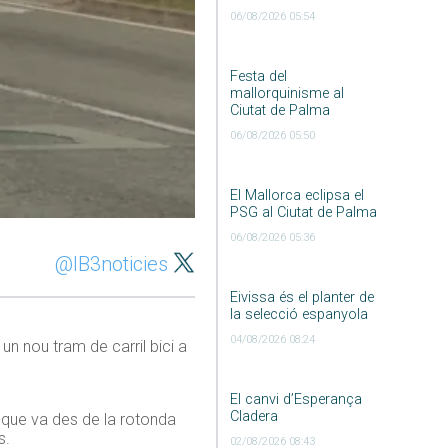
06/08/2026 05:54
Festa del
mallorquinisme al
Ciutat de Palma
06/08/2026 05:50
El Mallorca eclipsa el
PSG al Ciutat de Palma
06/08/2026 05:36
@IB3noticies
Eivissa és el planter de
la selecció espanyola
04/08/2026 08:24
un nou tram de carril bici a
El canvi d’Esperança
Cladera
-que va des de la rotonda
s.
02/08/2026 08:43