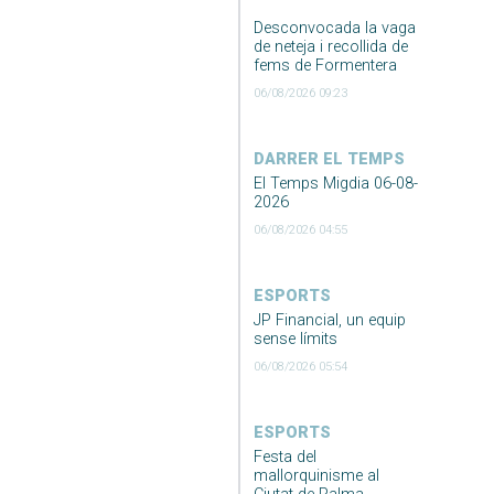
Desconvocada la vaga
de neteja i recollida de
fems de Formentera
06/08/2026 09:23
DARRER EL TEMPS
El Temps Migdia 06-08-
2026
06/08/2026 04:55
ESPORTS
JP Financial, un equip
sense límits
06/08/2026 05:54
ESPORTS
Festa del
mallorquinisme al