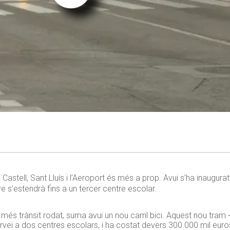
stell, Sant Lluís i l’Aeroport és més a prop. Avui s’ha inaugurat 
e s’estendrà fins a un tercer centre escolar.
és trànsit rodat, suma avui un nou carril bici. Aquest nou tram 
servei a dos centres escolars, i ha costat devers 300.000 mil euro