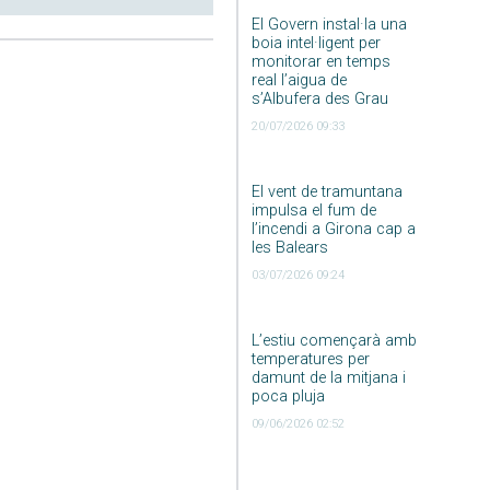
El Govern instal·la una
boia intel·ligent per
monitorar en temps
real l’aigua de
s’Albufera des Grau
20/07/2026 09:33
El vent de tramuntana
impulsa el fum de
l’incendi a Girona cap a
les Balears
03/07/2026 09:24
L’estiu començarà amb
temperatures per
damunt de la mitjana i
poca pluja
09/06/2026 02:52