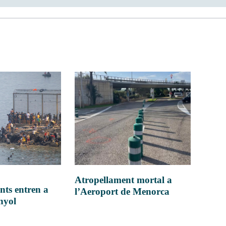
Atropellament mortal a
nts entren a
l’Aeroport de Menorca
anyol