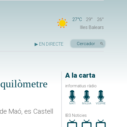
27°C
29°
26°
Illes Balears
▶ EN DIRECTE
A la carta
 quilòmetre
informatius ràdio
MATÍ
MIGDIA
VESPRE
 de Maó, es Castell
IB3 Noticies