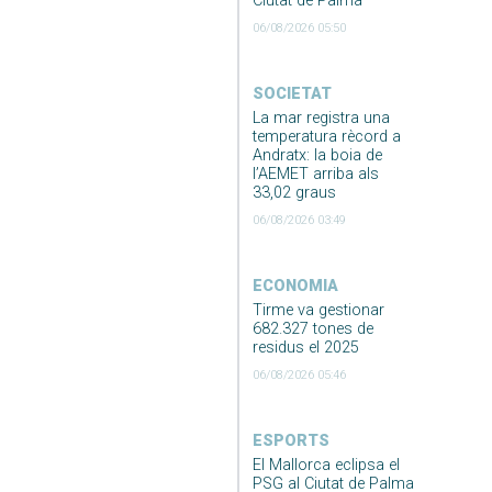
Ciutat de Palma
06/08/2026 05:50
SOCIETAT
La mar registra una
temperatura rècord a
Andratx: la boia de
l’AEMET arriba als
33,02 graus
06/08/2026 03:49
ECONOMIA
Tirme va gestionar
682.327 tones de
residus el 2025
06/08/2026 05:46
ESPORTS
El Mallorca eclipsa el
PSG al Ciutat de Palma