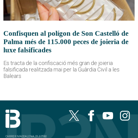
Confisquen al polígon de Son Castelló de
Palma més de 115.000 peces de joieria de
luxe falsificades
Es tracta de la confiscació més gran de joieria
falsificada realitzada mai per la Guàrdia Civil a les
Balears
CARRER MAGDALENA, 21, 07180