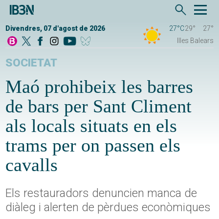
Divendres, 07 d'agost de 2026
27°C
29°
27°
Illes Balears
SOCIETAT
Maó prohibeix les barres
de bars per Sant Climent
als locals situats en els
trams per on passen els
cavalls
Els restauradors denuncien manca de
diàleg i alerten de pèrdues econòmiques