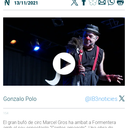
13/11/2021
Gonzalo Polo
@IB3noticies
154
El gran bufó de circ Marcel Gros ha arribat a Formentera
amb el seu espectacle “Contes amagats”. Una obra de