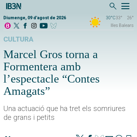
Diumenge, 09 d'agost de 2026
30°C
33°
26°
Illes Balears
CULTURA
Marcel Gros torna a
Formentera amb
l’espectacle “Contes
Amagats”
Una actuació que ha tret els somriures
de grans i petits