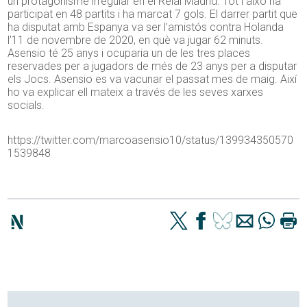
un protagonisme irregular en el Reial Madrid. Tot i això ha
participat en 48 partits i ha marcat 7 gols. El darrer partit que
ha disputat amb Espanya va ser l’amistós contra Holanda
l’11 de novembre de 2020, en què va jugar 62 minuts.
Asensio té 25 anys i ocuparia un de les tres places
reservades per a jugadors de més de 23 anys per a disputar
els Jocs. Asensio es va vacunar el passat mes de maig. Així
ho va explicar ell mateix a través de les seves xarxes
socials.
https://twitter.com/marcoasensio10/status/139934350570
1539848