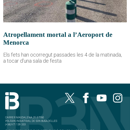
Atropellament mortal a l’Aeroport de
Menorca
Els fets han ocorregut passades les 4 de la matinada,
a tocar d'una sala de festa
CARRER MAGDALENA, 21, 07180
POLÍGON INDUSTRIAL DE SON BUGADELLES
(+34) 971 139 333