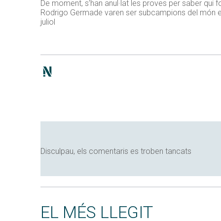
De moment, s’han anul·lat les proves per saber qui 
Rodrigo Germade varen ser subcampions del món el p
juliol
Disculpau, els comentaris es troben tancats
EL MÉS LLEGIT