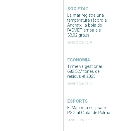
SOCIETAT
La mar registra una
temperatura rècord a
Andratx: la boia de
l’AEMET arriba als
33,02 graus
06/08/2026 03:49
ECONOMIA
Tirme va gestionar
682.327 tones de
residus el 2025
06/08/2026 05:46
ESPORTS
El Mallorca eclipsa el
PSG al Ciutat de Palma
06/08/2026 05:36