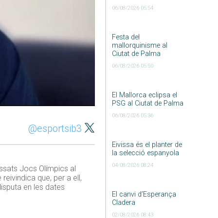
06/08/2026 05:54
Festa del
mallorquinisme al
Ciutat de Palma
06/08/2026 05:50
El Mallorca eclipsa el
PSG al Ciutat de Palma
06/08/2026 05:36
@esportsib3
Eivissa és el planter de
la selecció espanyola
04/08/2026 08:24
ssats Jocs Olímpics al
eivindica que, per a ell,
disputa en les dates
El canvi d’Esperança
Cladera
02/08/2026 08:43