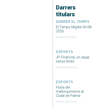
Darrers
titulars
DARRER EL TEMPS
El Temps Migdia 06-08-
2026
06/08/2026 04:55
ESPORTS
JP Financial, un equip
sense límits
06/08/2026 05:54
ESPORTS
Festa del
mallorquinisme al
Ciutat de Palma
06/08/2026 05:50