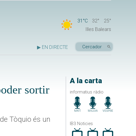
31°C
32°
25°
Illes Balears
▶ EN DIRECTE
A la carta
oder sortir
informatius ràdio
MATÍ
MIGDIA
VESPRE
 de Tòquio és un
IB3 Noticies