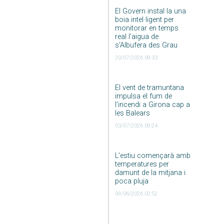
El Govern instal·la una
boia intel·ligent per
monitorar en temps
real l’aigua de
s’Albufera des Grau
20/07/2026 09:33
El vent de tramuntana
impulsa el fum de
l’incendi a Girona cap a
les Balears
03/07/2026 09:24
L’estiu començarà amb
temperatures per
damunt de la mitjana i
poca pluja
09/06/2026 02:52