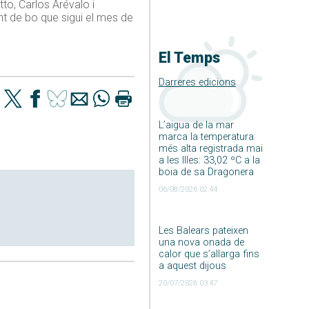
to, Carlos Arévalo i
t de bo que sigui el mes de
El Temps
Darreres edicions
L’aigua de la mar
marca la temperatura
més alta registrada mai
a les Illes: 33,02 ºC a la
boia de sa Dragonera
06/08/2026 02:44
Les Balears pateixen
una nova onada de
calor que s’allarga fins
a aquest dijous
20/07/2026 03:47