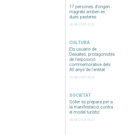
17 persones d’origen
magrebí arriben en
dues pasteres
06/08/2026 05:31
CULTURA
Els usuaris de
Deixalles, protagonistes
de l’exposició
commemorativa dels
40 anys de l’entitat
06/08/2026 05:29
SOCIETAT
Sóller es prepara per a
la manifestació contra
el model turístic
06/08/2026 05:22