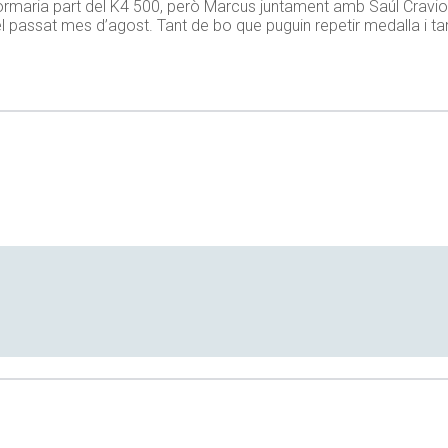
formaria part del K4 500, però Marcus juntament amb Saúl Craviot
assat mes d’agost. Tant de bo que puguin repetir medalla i tan