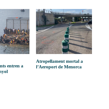
Atropellament mortal a
nts entren a
l’Aeroport de Menorca
anyol