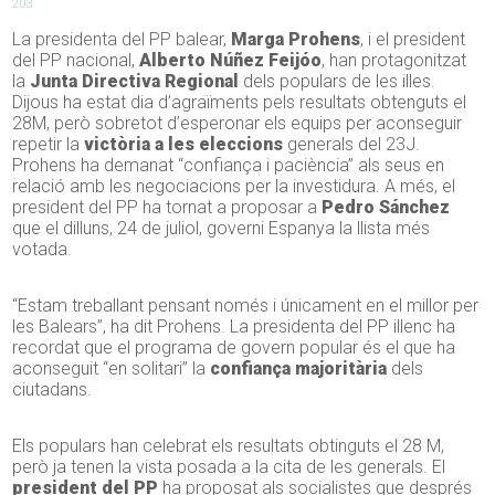
203
La presidenta del PP balear,
Marga Prohens
, i el president
del PP nacional,
Alberto Núñez Feijóo
, han protagonitzat
la
Junta Directiva Regional
dels populars de les illes.
Dijous ha estat dia d’agraïments pels resultats obtenguts el
28M, però sobretot d’esperonar els equips per aconseguir
repetir la
victòria a les eleccions
generals del 23J.
Prohens ha demanat “confiança i paciència” als seus en
relació amb les negociacions per la investidura. A més, el
president del PP ha tornat a proposar a
Pedro Sánchez
que el dilluns, 24 de juliol, governi Espanya la llista més
votada.
“Estam treballant pensant només i únicament en el millor per
les Balears”, ha dit Prohens. La presidenta del PP illenc ha
recordat que el programa de govern popular és el que ha
aconseguit “en solitari” la
confiança majoritària
dels
ciutadans.
Els populars han celebrat els resultats obtinguts el 28 M,
però ja tenen la vista posada a la cita de les generals. El
president del PP
ha proposat als socialistes que després