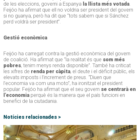
de les eleccions, governi a Espanya
la llista més votada
.
Feijóo ha afirmat que ell no voldria ser president del govern
si no guanya, però ha dit que “tots sabem que si Sánchez
perd voldrà ser president”.
Gestió econòmica
Feijóo ha carregat contra la gestió econòmica del govern
de coalició. Ha afirmat que “la realitat és que
som més
pobres
, tenim menys renda disponible”. També ha criticat
les xifres de
renda per càpita
, el deute i el dèficit públic, els
elevats imposts i l’increment de preus. “Diuen que
l’economia va com una moto”, ha ironitzat el president
popular. Feijóo ha afirmat que el seu govern
se centrarà en
l’economia
perquè és la manera que el país funcioni en
benefici de la ciutadania.
Notícies relacionades >