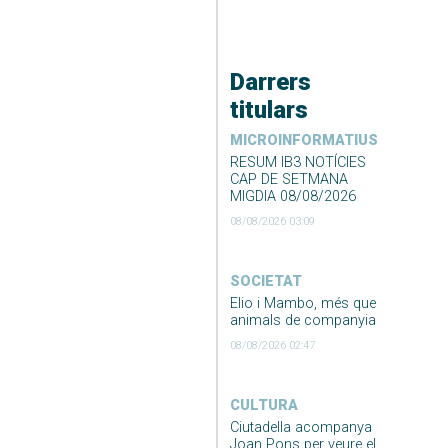
Darrers
titulars
MICROINFORMATIUS
RESUM IB3 NOTÍCIES
CAP DE SETMANA
MIGDIA 08/08/2026
08/08/2026 03:09
SOCIETAT
Elio i Mambo, més que
animals de companyia
08/08/2026 02:47
CULTURA
Ciutadella acompanya
Joan Pons per veure el