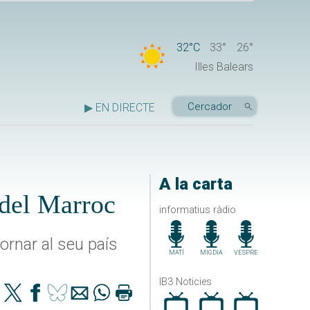
32°C
33°
26°
Illes Balears
▶ EN DIRECTE
A la carta
 del Marroc
informatius ràdio
ornar al seu país
MATÍ
MIGDIA
VESPRE
IB3 Noticies