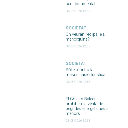
seu documental
08/08/2026 12:51
SOCIETAT
On veuran l’eclipsi els
menorquins?
08/08/2026 12:55
SOCIETAT
Sóller contra la
massificació turística
08/08/2026 02:15
El Govern Balear
prohibeix la venta de
begudes energètiques a
menors
08/08/2026 10:53