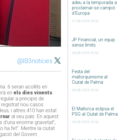
adeu a la temporada a
proclamar-se campió
d’Europa
07/08/2026 04:50
JP Financial, un equip
sense límits
06/08/2026 05:54
@IB3noticies
Festa del
mallorquinisme al
Ciutat de Palma
a. 6 seran acollits en
06/08/2026 05:50
serà en
els dies vinents
.
egular a principis de
n registrat nou casos
El Mallorca eclipsa el
eus, i altres 410 han estat
PSG al Ciutat de Palma
ornar
al seu país. En aquest
s d’una enorme gravetat”,
06/08/2026 05:36
o ha fet”. Mentre la ciutat
egació del Govern.