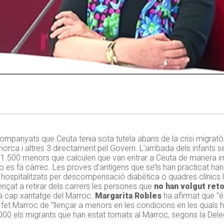
ompanyats que Ceuta tenia sota tutela abans de la crisi migratòri
norca i altres 3 directament pel Govern. L’arribada dels infants 
 1.500 menors que calculen que van entrar a Ceuta de manera irr
no es fa càrrec. Les proves d’antígens que se’ls han practicat ha
n hospitalitzats per descompensació diabètica o quadres clínics ll
nçat a retirar dels carrers les persones que
no han volgut ret
rà cap xantatge del Marroc.
Margarita Robles
ha afirmat que “é
a fet Marroc de “llençar a menors en les condicions en les quals h
.000 els migrants que han estat tornats al Marroc, segons la Del