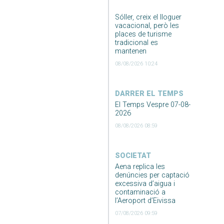
Sóller, creix el lloguer
vacacional, però les
places de turisme
tradicional es
mantenen
08/08/2026 10:24
DARRER EL TEMPS
El Temps Vespre 07-08-
2026
08/08/2026 08:59
SOCIETAT
Aena replica les
denúncies per captació
excessiva d’aigua i
contaminació a
l’Aeroport d’Eivissa
07/08/2026 09:59