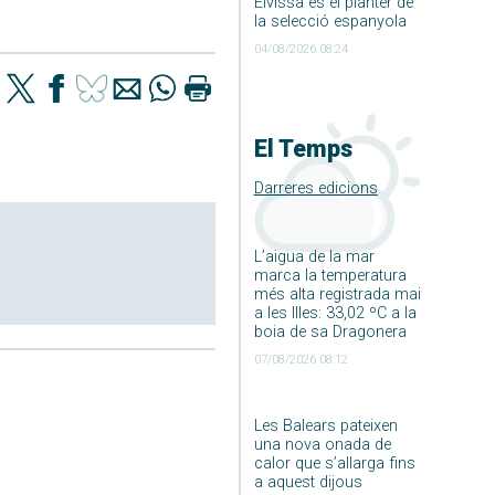
Eivissa és el planter de
la selecció espanyola
04/08/2026 08:24
El Temps
Darreres edicions
L’aigua de la mar
marca la temperatura
més alta registrada mai
a les Illes: 33,02 ºC a la
boia de sa Dragonera
07/08/2026 08:12
Les Balears pateixen
una nova onada de
calor que s’allarga fins
a aquest dijous