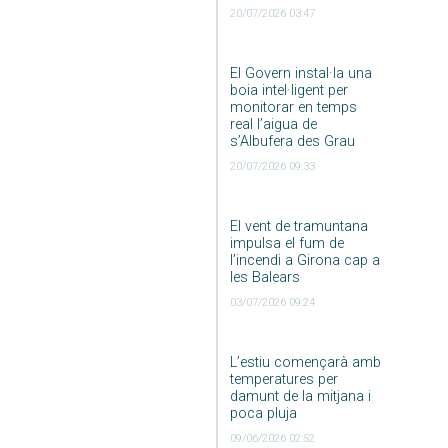
20/07/2026 03:47
El Govern instal·la una
boia intel·ligent per
monitorar en temps
real l’aigua de
s’Albufera des Grau
20/07/2026 09:33
El vent de tramuntana
impulsa el fum de
l’incendi a Girona cap a
les Balears
03/07/2026 09:24
L’estiu començarà amb
temperatures per
damunt de la mitjana i
poca pluja
09/06/2026 02:52