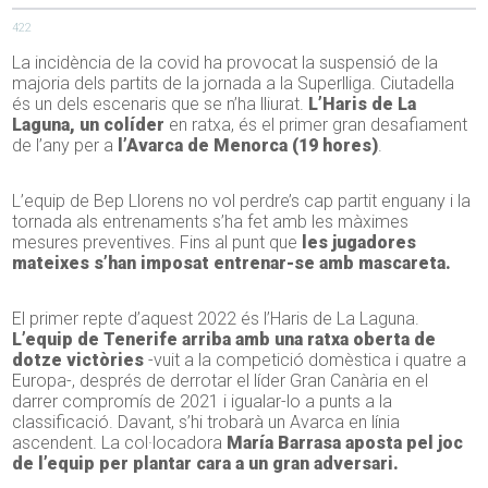
422
La incidència de la covid ha provocat la suspensió de la
majoria dels partits de la jornada a la Superlliga. Ciutadella
és un dels escenaris que se n’ha lliurat.
L’Haris de La
Laguna, un colíder
en ratxa, és el primer gran desafiament
de l’any per a
l’Avarca de Menorca (19 hores)
.
L’equip de Bep Llorens no vol perdre’s cap partit enguany i la
tornada als entrenaments s’ha fet amb les màximes
mesures preventives. Fins al punt que
les jugadores
mateixes s’han imposat entrenar-se amb mascareta.
El primer repte d’aquest 2022 és l’Haris de La Laguna.
L’equip de Tenerife arriba amb una ratxa oberta de
dotze victòries
-vuit a la competició domèstica i quatre a
Europa-, després de derrotar el líder Gran Canària en el
darrer compromís de 2021 i igualar-lo a punts a la
classificació. Davant, s’hi trobarà un Avarca en línia
ascendent. La col·locadora
María Barrasa aposta pel joc
de l’equip per plantar cara a un gran adversari.