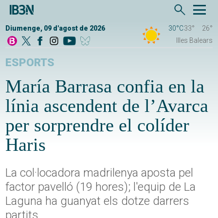
Diumenge, 09 d'agost de 2026
30°C
33°
26°
Illes Balears
ESPORTS
María Barrasa confia en la
línia ascendent de l’Avarca
per sorprendre el colíder
Haris
La col·locadora madrilenya aposta pel
factor pavelló (19 hores); l'equip de La
Laguna ha guanyat els dotze darrers
partits