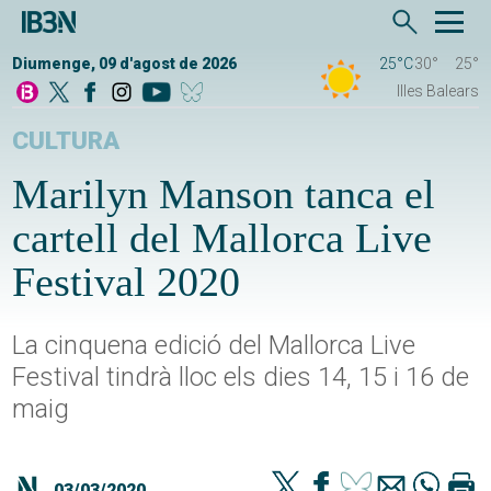
Diumenge, 09 d'agost de 2026
25°C
30°
25°
Illes Balears
CULTURA
Marilyn Manson tanca el
cartell del Mallorca Live
Festival 2020
La cinquena edició del Mallorca Live
Festival tindrà lloc els dies 14, 15 i 16 de
maig
03/03/2020