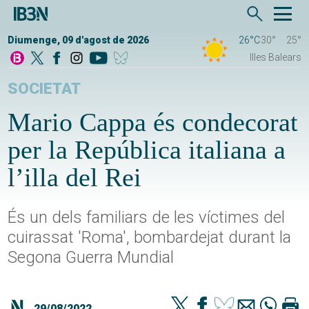
Diumenge, 09 d'agost de 2026
26°C
30°
25°
Illes Balears
SOCIETAT
Mario Cappa és condecorat
per la República italiana a
l’illa del Rei
És un dels familiars de les víctimes del
cuirassat 'Roma', bombardejat durant la
Segona Guerra Mundial
29/08/2022