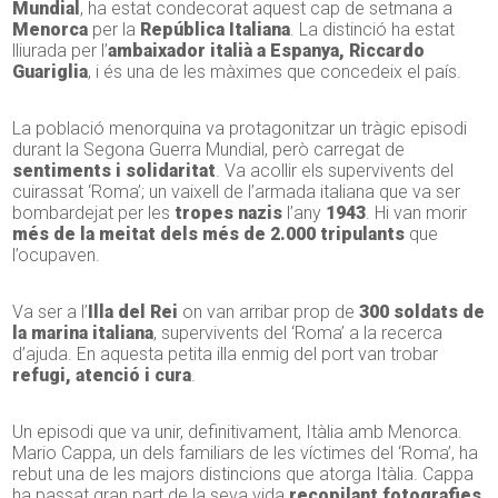
Mundial
, ha estat condecorat aquest cap de setmana a
Menorca
per la
República Italiana
. La distinció ha estat
lliurada per l’
ambaixador italià a Espanya, Riccardo
Guariglia
, i és una de les màximes que concedeix el país.
La població menorquina va protagonitzar un tràgic episodi
durant la Segona Guerra Mundial, però carregat de
sentiments i solidaritat
. Va acollir els supervivents del
cuirassat ‘Roma’; un vaixell de l’armada italiana que va ser
bombardejat per les
tropes nazis
l’any
1943
. Hi van morir
més de la meitat dels més de 2.000 tripulants
que
l’ocupaven.
Va ser a l’
Illa del Rei
on van arribar prop de
300 soldats de
la marina italiana
, supervivents del ‘Roma’ a la recerca
d’ajuda. En aquesta petita illa enmig del port van trobar
refugi, atenció i cura
.
Un episodi que va unir, definitivament, Itàlia amb Menorca.
Mario Cappa, un dels familiars de les víctimes del ‘Roma’, ha
rebut una de les majors distincions que atorga Itàlia. Cappa
ha passat gran part de la seva vida
recopilant fotografies