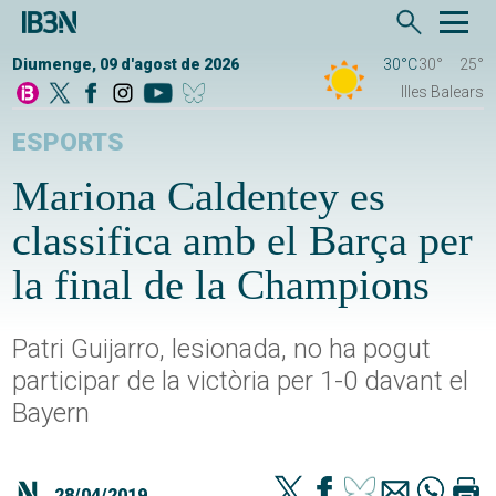
Diumenge, 09 d'agost de 2026
30°C
30°
25°
Illes Balears
ESPORTS
Mariona Caldentey es
classifica amb el Barça per
la final de la Champions
Patri Guijarro, lesionada, no ha pogut
participar de la victòria per 1-0 davant el
Bayern
28/04/2019