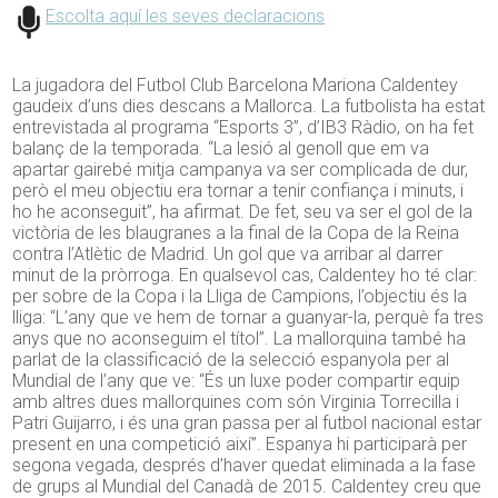
Escolta aquí les seves declaracions
La jugadora del Futbol Club Barcelona Mariona Caldentey
gaudeix d’uns dies descans a Mallorca. La futbolista ha estat
entrevistada al programa “Esports 3”, d’IB3 Ràdio, on ha fet
balanç de la temporada. “La lesió al genoll que em va
apartar gairebé mitja campanya va ser complicada de dur,
però el meu objectiu era tornar a tenir confiança i minuts, i
ho he aconseguit”, ha afirmat. De fet, seu va ser el gol de la
victòria de les blaugranes a la final de la Copa de la Reina
contra l’Atlètic de Madrid. Un gol que va arribar al darrer
minut de la pròrroga. En qualsevol cas, Caldentey ho té clar:
per sobre de la Copa i la Lliga de Campions, l’objectiu és la
lliga: “L’any que ve hem de tornar a guanyar-la, perquè fa tres
anys que no aconseguim el títol”. La mallorquina també ha
parlat de la classificació de la selecció espanyola per al
Mundial de l’any que ve: “És un luxe poder compartir equip
amb altres dues mallorquines com són Virginia Torrecilla i
Patri Guijarro, i és una gran passa per al futbol nacional estar
present en una competició així”. Espanya hi participarà per
segona vegada, després d’haver quedat eliminada a la fase
de grups al Mundial del Canadà de 2015. Caldentey creu que