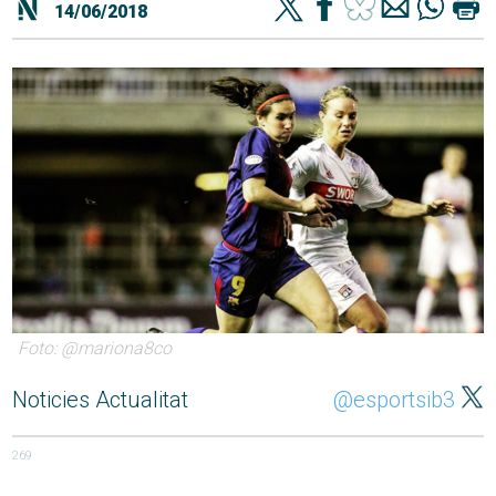
14/06/2018
Foto: @mariona8co
Noticies Actualitat
@esportsib3
269