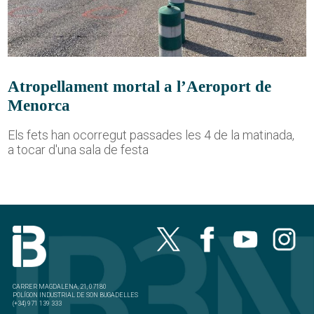
Atropellament mortal a l’Aeroport de
Menorca
Els fets han ocorregut passades les 4 de la matinada,
a tocar d'una sala de festa
CARRER MAGDALENA, 21, 07180
POLÍGON INDUSTRIAL DE SON BUGADELLES
(+34) 971 139 333