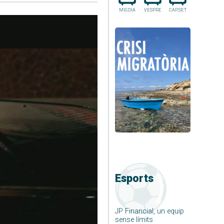
MIGDIA
VESPRE
CAP.SET
Esports
JP Financial, un equip
sense límits