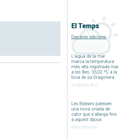
El Temps
Darreres edicions
L’aigua de la mar
marca la temperatura
més alta registrada mai
a les Illes: 33,02 ºC a la
boia de sa Dragonera
07/08/2026 08:12
Les Balears pateixen
una nova onada de
calor que s’allarga fins
a aquest dijous
20/07/2026 03:47