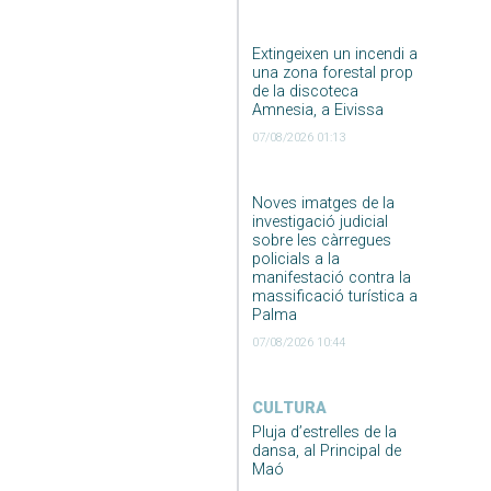
Extingeixen un incendi a
una zona forestal prop
de la discoteca
Amnesia, a Eivissa
07/08/2026 01:13
Noves imatges de la
investigació judicial
sobre les càrregues
policials a la
manifestació contra la
massificació turística a
Palma
07/08/2026 10:44
CULTURA
Pluja d’estrelles de la
dansa, al Principal de
Maó