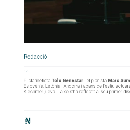
Redacció
175
El clarinetista
Tolo Genestar
i el pianista
Marc Sum
Eslovènia, Letònia i Andorra i abans de l’estiu actua
Klechmer jueva. I això s’ha reflectit al seu primer di