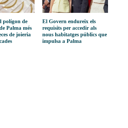
l polígon de
El Govern endureix els
 de Palma més
requisits per accedir als
ces de joieria
nous habitatges públics que
icades
impulsa a Palma