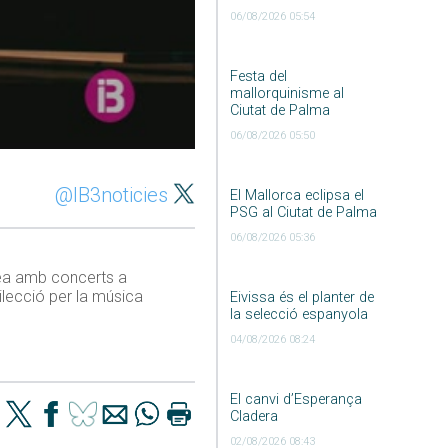
06/08/2026 05:54
Festa del
mallorquinisme al
Ciutat de Palma
06/08/2026 05:50
@IB3noticies
El Mallorca eclipsa el
PSG al Ciutat de Palma
06/08/2026 05:36
pea amb concerts a
ilecció per la música
Eivissa és el planter de
la selecció espanyola
04/08/2026 08:24
El canvi d’Esperança
Cladera
02/08/2026 08:43