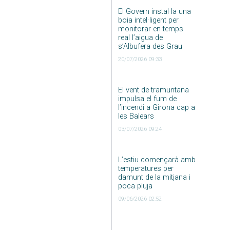
El Govern instal·la una
boia intel·ligent per
monitorar en temps
real l’aigua de
s’Albufera des Grau
20/07/2026 09:33
El vent de tramuntana
impulsa el fum de
l’incendi a Girona cap a
les Balears
03/07/2026 09:24
L’estiu començarà amb
temperatures per
damunt de la mitjana i
poca pluja
09/06/2026 02:52