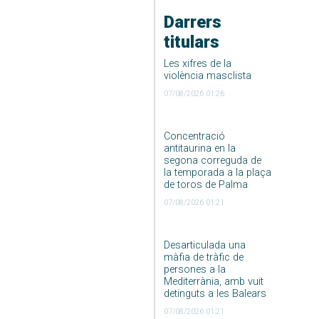
Darrers
titulars
Les xifres de la
violència masclista
07/08/2026 01:26
Concentració
antitaurina en la
segona correguda de
la temporada a la plaça
de toros de Palma
07/08/2026 01:21
Desarticulada una
màfia de tràfic de
persones a la
Mediterrània, amb vuit
detinguts a les Balears
07/08/2026 01:21