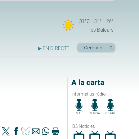
31°C
31°
26°
Illes Balears
▶ EN DIRECTE
A la carta
informatius ràdio
MATÍ
MIGDIA
VESPRE
IB3 Noticies