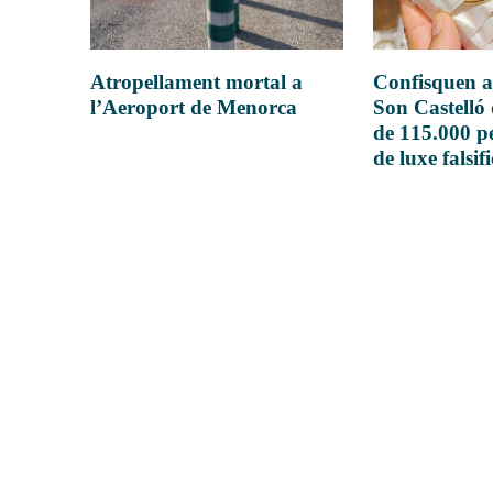
Atropellament mortal a
Confisquen a
l’Aeroport de Menorca
Son Castelló
de 115.000 pe
de luxe falsif