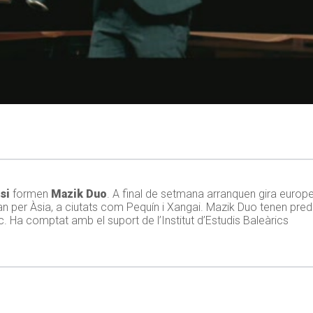
si
formen
Mazik Duo
. A final de setmana arranquen gira euro
ran per Àsia, a ciutats com Pequín i Xangai. Mazik Duo tenen pred
sc. Ha comptat amb el suport de l’Institut d’Estudis Baleàrics