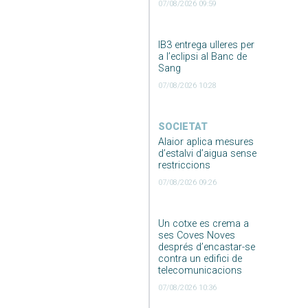
07/08/2026 09:59
IB3 entrega ulleres per
a l’eclipsi al Banc de
Sang
07/08/2026 10:28
SOCIETAT
Alaior aplica mesures
d’estalvi d’aigua sense
restriccions
07/08/2026 09:26
Un cotxe es crema a
ses Coves Noves
després d’encastar-se
contra un edifici de
telecomunicacions
07/08/2026 10:36