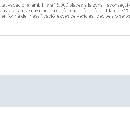
at vacacional amb fins a 16.000 places a la zona, i aconseguí e
 Un acte també reivindicatiu del fet que la feina feta al llarg de 2
i en forma de: massificació, excés de vehicles i decibels o serps