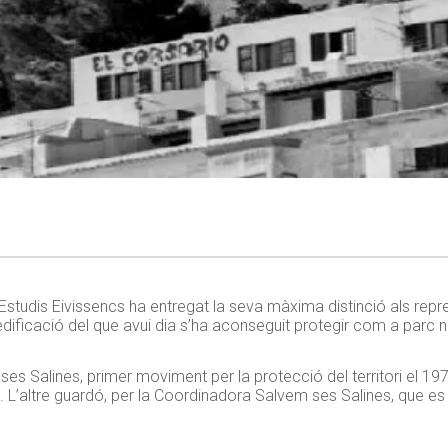
 d’Estudis Eivissencs ha entregat la seva màxima distinció als re
l’edificació del que avui dia s’ha aconseguit protegir com a p
arc n
s Salines, primer moviment per la protecció del territori el 1977.
. L’altre guardó, per la Coordinadora Salvem ses Salines, que es 