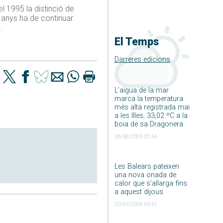
l 1995 la distinció de
6 anys ha de continuar.
.
El Temps
Darreres edicions
L’aigua de la mar
marca la temperatura
més alta registrada mai
a les Illes: 33,02 ºC a la
boia de sa Dragonera
06/08/2026 02:44
Les Balears pateixen
una nova onada de
calor que s’allarga fins
a aquest dijous
20/07/2026 03:47