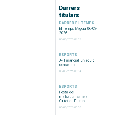
Darrers
titulars
DARRER EL TEMPS
El Temps Migdia 06-08-
2026
06/08/2026 04:55
ESPORTS
JP Financial, un equip
sense límits
06/08/2026 05:54
ESPORTS
Festa del
mallorquinisme al
Ciutat de Palma
06/08/2026 05:50