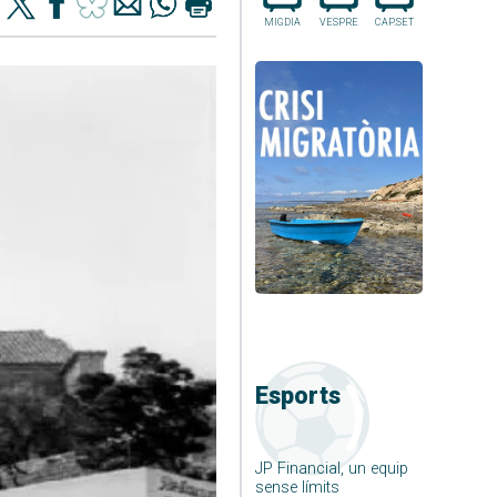
MIGDIA
VESPRE
CAP.SET
Esports
JP Financial, un equip
sense límits