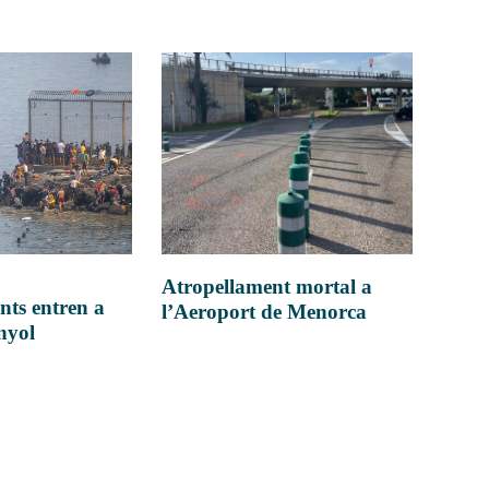
Atropellament mortal a
nts entren a
l’Aeroport de Menorca
anyol