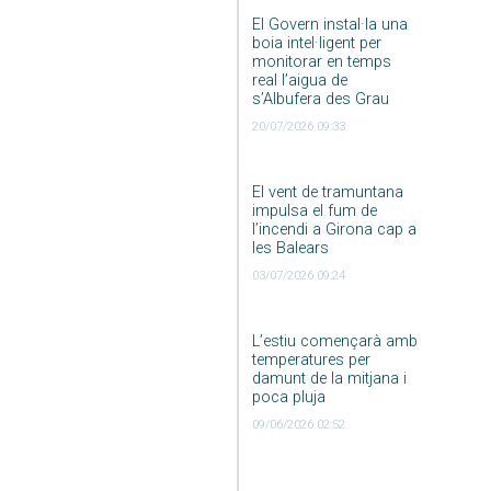
El Govern instal·la una
boia intel·ligent per
monitorar en temps
real l’aigua de
s’Albufera des Grau
20/07/2026 09:33
El vent de tramuntana
impulsa el fum de
l’incendi a Girona cap a
les Balears
03/07/2026 09:24
L’estiu començarà amb
temperatures per
damunt de la mitjana i
poca pluja
09/06/2026 02:52