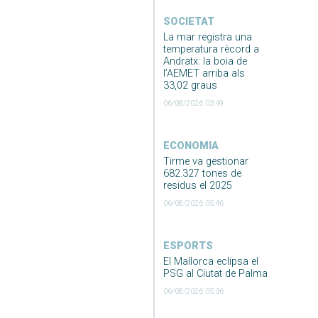
SOCIETAT
La mar registra una
temperatura rècord a
Andratx: la boia de
l’AEMET arriba als
33,02 graus
06/08/2026 03:49
ECONOMIA
Tirme va gestionar
682.327 tones de
residus el 2025
06/08/2026 05:46
ESPORTS
El Mallorca eclipsa el
PSG al Ciutat de Palma
06/08/2026 05:36