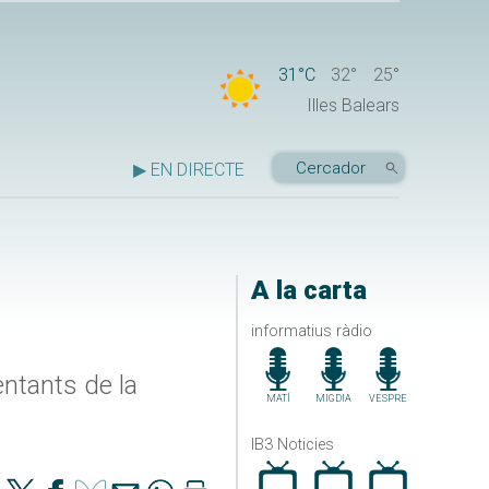
31°C
32°
25°
Illes Balears
▶ EN DIRECTE
A la carta
informatius ràdio
entants de la
MATÍ
MIGDIA
VESPRE
IB3 Noticies