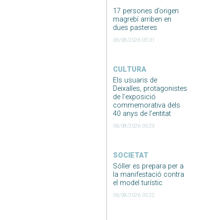
17 persones d’origen
magrebí arriben en
dues pasteres
06/08/2026 05:31
CULTURA
Els usuaris de
Deixalles, protagonistes
de l’exposició
commemorativa dels
40 anys de l’entitat
06/08/2026 05:29
SOCIETAT
Sóller es prepara per a
la manifestació contra
el model turístic
06/08/2026 05:22