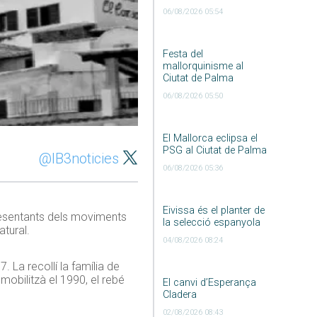
06/08/2026 05:54
Festa del
mallorquinisme al
Ciutat de Palma
06/08/2026 05:50
El Mallorca eclipsa el
PSG al Ciutat de Palma
@IB3noticies
06/08/2026 05:36
Eivissa és el planter de
presentants dels moviments
la selecció espanyola
atural
.
04/08/2026 08:24
 La recollí la família de
mobilitzà el 1990, el rebé
El canvi d’Esperança
Cladera
02/08/2026 08:43