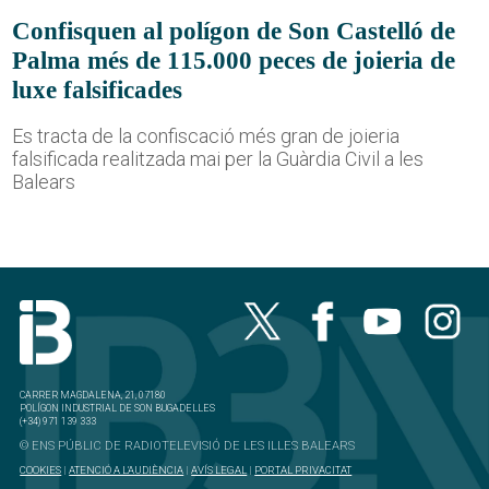
Confisquen al polígon de Son Castelló de
Palma més de 115.000 peces de joieria de
luxe falsificades
Es tracta de la confiscació més gran de joieria
falsificada realitzada mai per la Guàrdia Civil a les
Balears
CARRER MAGDALENA, 21, 07180
POLÍGON INDUSTRIAL DE SON BUGADELLES
(+34) 971 139 333
© ENS PÚBLIC DE RADIOTELEVISIÓ DE LES ILLES BALEARS
COOKIES
|
ATENCIÓ A L'AUDIÈNCIA
|
AVÍS LEGAL
|
PORTAL PRIVACITAT