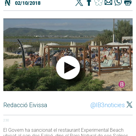
02/10/2018
Redacció Eivissa
@IB3noticies
230
El Govern ha sancionat el restaurant Experimental Beach
ubicat al cap des Falcó, dins el Parc Natural de ses Salines