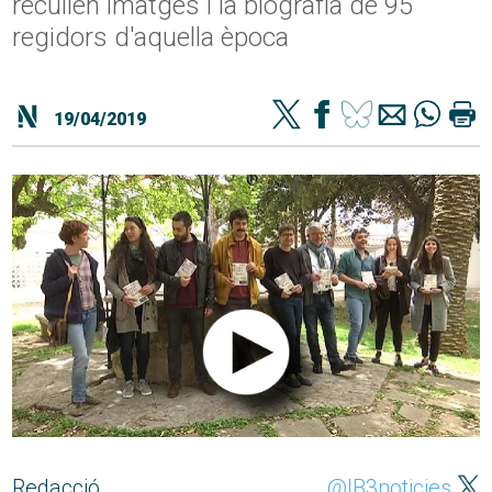
recullen imatges i la biografia de 95
regidors d'aquella època
19/04/2019
Redacció
@IB3noticies