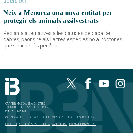
SOCIETAT
Neix a Menorca una nova entitat per
protegir els animals assilvestrats
Reclama alternatives a les batudes de caça de
cabres, paons reials i altres espècies no autòctones
que s'han estès per l'illa
CARRER MAGDALENA, 21, 07180
POLÍGON INDUSTRIAL DE SON BUGADELLES
(+34) 971 139 333
© ENS PÚBLIC DE RADIOTELEVISIÓ DE LES ILLES BALEARS
COOKIES
|
ATENCIÓ A L'AUDIÈNCIA
|
AVÍS LEGAL
|
PORTAL PRIVACITAT