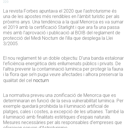
220
La revista Forbes apuntava el 2020 que l’astroturisme és
una de les apostes més rendibles en l’àmbit turístic per als
pròxims anys. Una tendència a la qual Menorca es va sumar
el 2019 amb la certificació
Starlight
i que ara fa una passa
més amb l’aprovació i publicació al
BOIB
del reglament de
protecció del Medi Nocturn de l’illa que desplega la Llei
3/2005.
El nou reglament té un doble objectiu: D’una banda estalonar
l’eficiència energètica dels enllumenats públics i privats. De
l’altra prevenir la contaminació lumínica per protegir la fauna
i la flora que se’n pugui veure afectades i alhora preservar la
nocturn
qualitat del cel
La normativa preveu una zonificació de Menorca que es
determinaran en funció de la seva vulnerabilitat lumínica. Per
exemple quedarà prohibida la il·luminació artificial de
platges, cales i costes, a excepció de les urbanes. També la
il·luminació amb finalitats estètiques d’espais naturals.
Mesures necessàries per als responsables d’empreses que
ofereixen serveis d’Astroturisme.