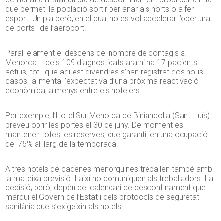
que permeti la població sortir per anar als horts o a fer
esport. Un pla però, en el qual no es vol accelerar l’obertura
de ports i de l’aeroport.
Paral·lelament el descens del nombre de contagis a
Menorca – dels 109 diagnosticats ara hi ha 17 pacients
actius, tot i que aquest divendres s’han registrat dos nous
casos- alimenta l’expectativa d’una pròxima reactivació
econòmica, almenys entre els hotelers.
Per exemple, l’Hotel
Sur
Menorca de
Biniancolla
(Sant Lluís)
preveu obrir les portes el 30 de juny. De moment es
mantenen totes les reserves, que garantirien una ocupació
del 75% al llarg de la temporada.
Altres hotels de cadenes menorquines treballen també amb
la mateixa previsió. I així ho comuniquen als treballadors. La
decisió, però, depèn del calendari de desconfinament que
marqui el Govern de l’Estat i dels protocols de seguretat
sanitària que s’exigeixin als hotels.