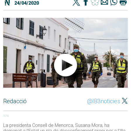
24/04/2020
Redacció
@IB3noticies
174
La presidenta Consell de Menorca,
Susana
Mora, ha
demanat a l’Estat un pla de desconfinament propi per a l’Illa