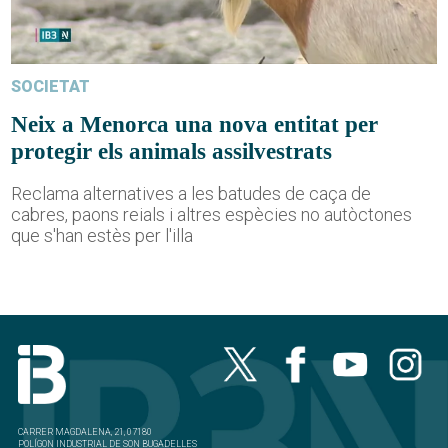
SOCIETAT
Neix a Menorca una nova entitat per
protegir els animals assilvestrats
Reclama alternatives a les batudes de caça de
cabres, paons reials i altres espècies no autòctones
que s'han estès per l'illa
CARRER MAGDALENA, 21, 07180
POLÍGON INDUSTRIAL DE SON BUGADELLES