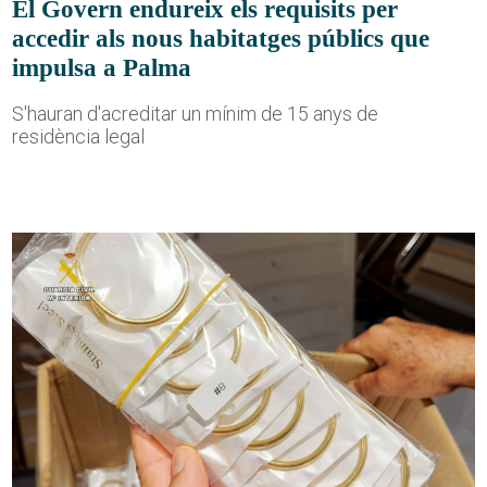
El Govern endureix els requisits per
accedir als nous habitatges públics que
impulsa a Palma
S'hauran d'acreditar un mínim de 15 anys de
residència legal