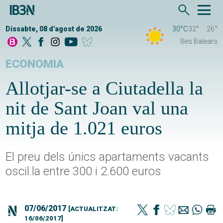
Dissabte, 08 d'agost de 2026
30°C
32°
26°
Illes Balears
ECONOMIA
Allotjar-se a Ciutadella la
nit de Sant Joan val una
mitja de 1.021 euros
El preu dels únics apartaments vacants
oscil.la entre 300 i 2.600 euros
07/06/2017
[ACTUALITZAT:
16/06/2017]