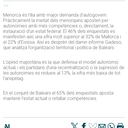
164
Menorca és l’illa amb major demanda d’autogovern.
Pràcticament la meitat dels menorquins aposten per
autonomies amb més competències o, directament, la
instauració d’un estat federal. El 46% dels enquestats es
manifesten així, una xifra molt superior al 32% de Mallorca i
el 22% d’Eivissa. Així es desprèn del darrer informe Gadeso,
que analitza l’organització territorial i política de Balears.
L’opinió majoritària és la que defensa el model autonòmic
actual, i els partidaris d’una recentralització o la supressió de
les autonomies es redueix al 13%, la xifra més baixa de tot
l’arxipèlag.
En el conjunt de Balears el 65% dels enquestats aposta
mantenir l’estat actual o retallar competències.