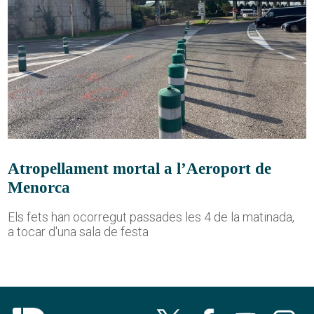
Atropellament mortal a l’Aeroport de
Menorca
Els fets han ocorregut passades les 4 de la matinada,
a tocar d'una sala de festa