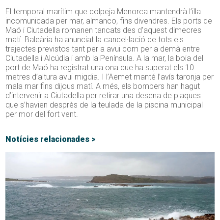
El temporal marítim que colpeja Menorca mantendrà l’illa
incomunicada per mar, almanco, fins divendres. Els ports de
Maó i Ciutadella romanen tancats des d’aquest dimecres
matí. Baleària ha anunciat la cancel·lació de tots els
trajectes previstos tant per a avui com per a demà entre
Ciutadella i Alcúdia i amb la Península. A la mar, la boia del
port de Maó ha registrat una ona que ha superat els 10
metres d’altura avui migdia. I l’
Aemet
manté l’avís taronja per
mala mar fins dijous matí. A més, els bombers han hagut
d’intervenir a Ciutadella per retirar una desena de plaques
que s’havien desprès de la teulada de la piscina municipal
per mor del fort vent.
Notícies relacionades >