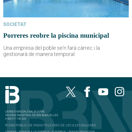
SOCIETAT
Porreres reobre la piscina municipal
Una empresa del poble se'n farà càrrec i la
gestionarà de manera temporal
CARRER MAGDALENA, 21, 07180
POLÍGON INDUSTRIAL DE SON BUGADELLES
(+34) 971 139 333
© ENS PÚBLIC DE RADIOTELEVISIÓ DE LES ILLES BALEARS
COOKIES
|
ATENCIÓ A L'AUDIÈNCIA
|
AVÍS LEGAL
|
PORTAL PRIVACITAT