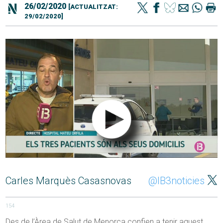
26/02/2020
[ACTUALITZAT:
29/02/2020]
Carles Marquès Casasnovas
@IB3noticies
154
Des de l’Àrea de Salut de Menorca confien a tenir aquest