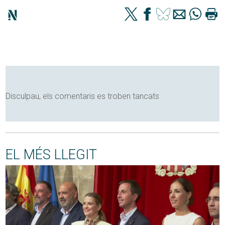
Disculpau, els comentaris es troben tancats
EL MÉS LLEGIT