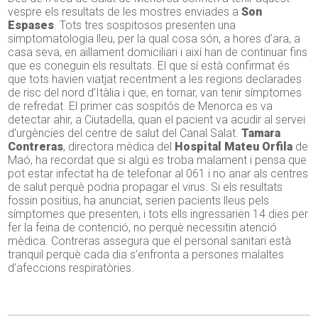
vespre els resultats de les mostres enviades a
Son
Espases
. Tots tres sospitosos presenten una
simptomatologia lleu, per la qual cosa són, a hores d’ara, a
casa seva, en aïllament domiciliari i així han de continuar fins
que es coneguin els resultats. El que sí està confirmat és
que tots havien viatjat recentment a les regions declarades
de risc del nord d’Itàlia i que, en tornar, van tenir símptomes
de refredat. El primer cas sospitós de Menorca es va
detectar ahir, a Ciutadella, quan el pacient va acudir al servei
d’urgències del centre de salut del Canal Salat.
Tamara
Contreras
, directora mèdica del
Hospital Mateu Orfila
de
Maó, ha recordat que si algú es troba malament i pensa que
pot estar infectat ha de telefonar al 061 i no anar als centres
de salut perquè podria propagar el virus. Si els resultats
fossin positius, ha anunciat, serien pacients lleus pels
símptomes que presenten, i tots ells ingressarien 14 dies per
fer la feina de contenció, no perquè necessitin atenció
mèdica. Contreras assegura que el personal sanitari està
tranquil perquè cada dia s’enfronta a persones malaltes
d’afeccions respiratòries.