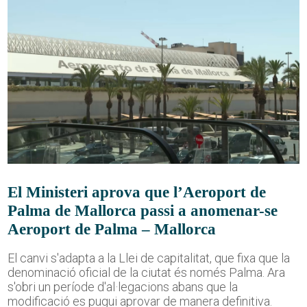
El Ministeri aprova que l’Aeroport de
Palma de Mallorca passi a anomenar-se
Aeroport de Palma – Mallorca
El canvi s'adapta a la Llei de capitalitat, que fixa que la
denominació oficial de la ciutat és només Palma. Ara
s'obri un període d'al·legacions abans que la
modificació es pugui aprovar de manera definitiva.