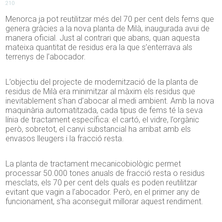
210
Menorca ja pot reutilitzar més del 70 per cent dels fems que
genera gràcies a la nova planta de Milà, inaugurada avui de
manera oficial. Just al contrari que abans, quan aquesta
mateixa quantitat de residus era la que s’enterrava als
terrenys de l’abocador.
L’objectiu del projecte de modernització de la planta de
residus de Milà era minimitzar al màxim els residus que
inevitablement s’han d’abocar al medi ambient. Amb la nova
maquinària automatitzada, cada tipus de fems té la seva
línia de tractament específica: el cartó, el vidre, l’orgànic
però, sobretot, el canvi substancial ha arribat amb els
envasos lleugers i la fracció resta.
La planta de tractament mecanicobiològic permet
processar 50.000 tones anuals de fracció resta o residus
mesclats, els 70 per cent dels quals es poden reutilitzar
evitant que vagin a l’abocador. Però, en el primer any de
funcionament, s’ha aconseguit millorar aquest rendiment.