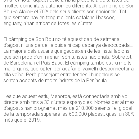
moltes comunitats autònomes diferents. Al càmping de Son
Bòu -a Alaior- el 70% dels seus clients són nacionals. Tot i
que sempre havien tengut clients catalans i bascos,
enguany, n’han arribat de totes les ciutats.
El càmping de Son Bou no té aquest cap de setmana
d’agost ni una parcel·la buida ni cap cabanya desocupada…
La majoria dels usuaris que gaudeixen de les instal·lacions -
que són prop d’un milenar- són turistes nacionals. Sobretot,
de Barcelona i el País Basc. El càmping també estira molts
mallorquins, que opten per agafar el vaixell i desconnectar a
l’illa veïna. Però passejant entre tendes i bungalous se
senten accents de molts indrets de la Península.
I és que aquest estiu, Menorca, està connectada amb vol
directe amb fins a 33 ciutats espanyoles. Només per al mes
d’agost s’han programat més de 210.000 seients i el global
de la temporada superarà les 600.000 places., quasi un 30%
més que el 2019.