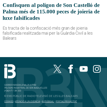
Confisquen al polígon de Son Castelló de
Palma més de 115.000 peces de joieria de
luxe falsificades
Es tracta de la confiscació més gran de joieria
falsificada realitzada mai per la Guàrdia Civil a les
Balears
CARRER MAGDALENA, 21, 07180
POLÍGON INDUSTRIAL DE SON BUGADELLES
(+34) 971 139 333
© ENS PÚBLIC DE RADIOTELEVISIÓ DE LES ILLES BALEARS
COOKIES
|
ATENCIÓ A L'AUDIÈNCIA
|
AVÍS LEGAL
|
PORTAL PRIVACITAT