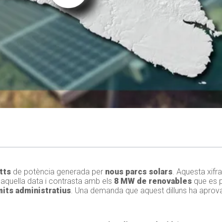
tts
de potència generada per
nous parcs solars
. Aquesta xifra
aquella data i contrasta amb els
8 MW de renovables
que es p
mits administratius
. Una demanda que aquest dilluns ha aprovat 