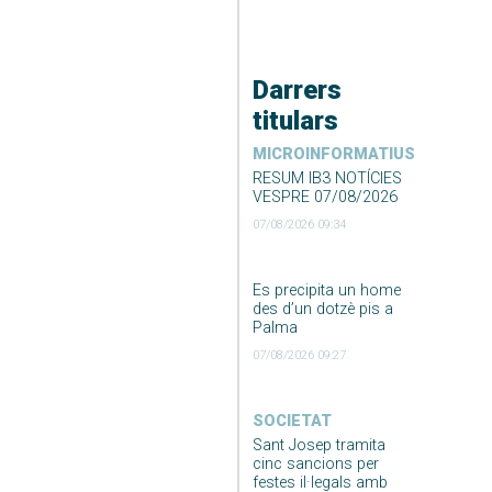
Darrers
titulars
MICROINFORMATIUS
RESUM IB3 NOTÍCIES
VESPRE 07/08/2026
07/08/2026 09:34
Es precipita un home
des d’un dotzè pis a
Palma
07/08/2026 09:27
SOCIETAT
Sant Josep tramita
cinc sancions per
festes il·legals amb