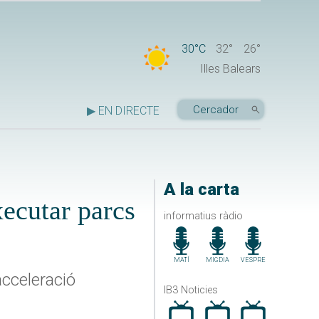
30°C
32°
26°
Illes Balears
▶ EN DIRECTE
A la carta
xecutar parcs
informatius ràdio
MATÍ
MIGDIA
VESPRE
acceleració
IB3 Noticies