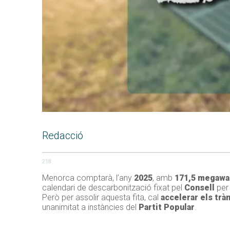
Redacció
218
Menorca comptarà, l’any
2025
, amb
171,5 megawa
calendari de descarbonització fixat pel
Consell
per 
Però per assolir aquesta fita, cal
accelerar els trà
unanimitat a instàncies del
Partit Popular
.