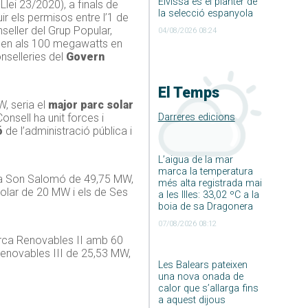
Eivissa és el planter de
Llei 23/2020), a finals de
la selecció espanyola
r els permisos entre l’1 de
nseller del Grup Popular,
04/08/2026 08:24
iben als 100 megawatts en
nselleries del
Govern
El Temps
, seria el
major parc solar
Darreres edicions
Consell ha unit forces i
ó
de l’administració pública i
L’aigua de la mar
marca la temperatura
lla Son Salomó de 49,75 MW,
més alta registrada mai
olar de 20 MW i els de Ses
a les Illes: 33,02 ºC a la
boia de sa Dragonera
07/08/2026 08:12
orca Renovables II amb 60
Renovables III de 25,53 MW,
Les Balears pateixen
una nova onada de
calor que s’allarga fins
a aquest dijous