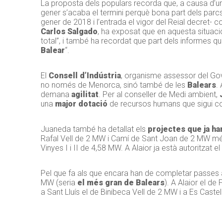
La proposta dels populars recorda que, a causa d’u
gener s’acaba el termini perquè bona part dels parcs
gener de 2018 i l’entrada el vigor del Reial decret-
Carlos Salgado
, ha exposat que en aquesta situac
total”, i també ha recordat que part dels informes 
Balear
“.
El
Consell d’Indústria
, organisme assessor del Go
no només de Menorca, sinó també de les
Balears
.
demana
agilitat
. Per al conseller de Medi ambient,
una
major dotació
de recursos humans que sigui 
Juaneda també ha detallat els
projectes que ja h
Rafal Vell de 2 MW i Camí de Sant Joan de 2 MW més
Vinyes I i II de 4,58 MW. A Alaior ja està autoritzat 
Pel que fa als que encara han de completar passes a
MW (seria
el més gran de Balears
). A Alaior el d
a Sant Lluís el de Binibeca Vell de 2 MW i a Es Caste