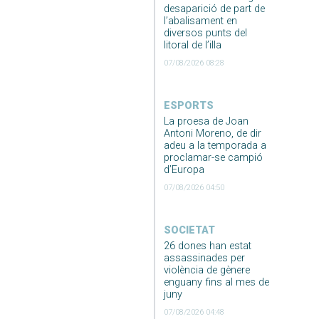
desaparició de part de
l’abalisament en
diversos punts del
litoral de l’illa
07/08/2026 08:28
ESPORTS
La proesa de Joan
Antoni Moreno, de dir
adeu a la temporada a
proclamar-se campió
d’Europa
07/08/2026 04:50
SOCIETAT
26 dones han estat
assassinades per
violència de gènere
enguany fins al mes de
juny
07/08/2026 04:48