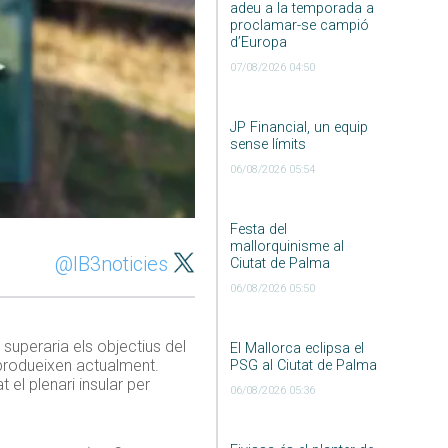
adeu a la temporada a
proclamar-se campió
d’Europa
07/08/2026 04:50
JP Financial, un equip
sense límits
06/08/2026 05:54
Festa del
mallorquinisme al
@IB3noticies
Ciutat de Palma
06/08/2026 05:50
 superaria els objectius del
El Mallorca eclipsa el
rodueixen actualment.
PSG al Ciutat de Palma
el plenari insular per
06/08/2026 05:36