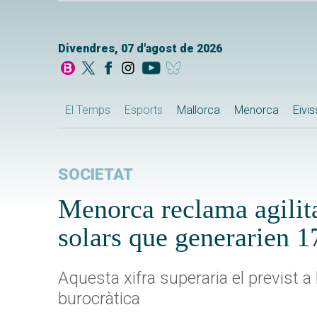
Divendres, 07 d'agost de 2026
El Temps
Esports
Mallorca
Menorca
Eivi
SOCIETAT
Menorca reclama agilita
solars que generarien 
Aquesta xifra superaria el previst a
burocràtica