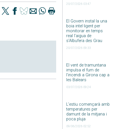
20/07/2026 03:47
El Govern instal·la una
boia intel·ligent per
monitorar en temps
real l’aigua de
s’Albufera des Grau
20/07/2026 09:33
El vent de tramuntana
impulsa el fum de
l’incendi a Girona cap a
les Balears
03/07/2026 09:24
L’estiu començarà amb
temperatures per
damunt de la mitjana i
poca pluja
09/06/2026 02:52