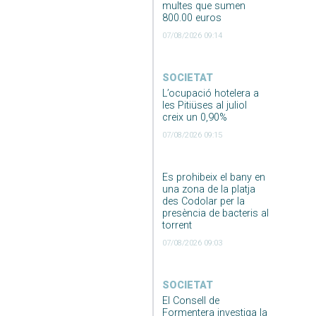
multes que sumen
800.00 euros
07/08/2026 09:14
SOCIETAT
L’ocupació hotelera a
les Pitiüses al juliol
creix un 0,90%
07/08/2026 09:15
Es prohibeix el bany en
una zona de la platja
des Codolar per la
presència de bacteris al
torrent
07/08/2026 09:03
SOCIETAT
El Consell de
Formentera investiga la