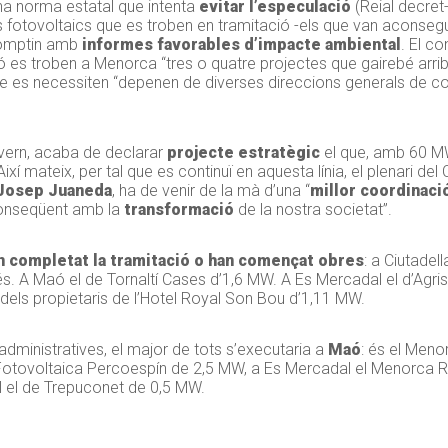
na norma estatal que intenta
evitar l’especulació
(Reial decret-
 fotovoltaics que es troben en tramitació -els que van aconsegui
 comptin amb
informes favorables d’impacte ambiental
. El co
ió es troben a Menorca “tres o quatre projectes que gairebé arr
que es necessiten “depenen de diverses direccions generals de co
vern, acaba de declarar
projecte estratègic
el que, amb 60 MW
 Així mateix, per tal que es continuï en aquesta línia, el plenari del 
Josep Juaneda
, ha de venir de la mà d’una “
millor coordinaci
conseqüent amb la
transformació
de la nostra societat”.
an completat la tramitació o han començat obres
: a Ciutade
. A Maó el de Tornaltí Cases d’1,6 MW. A Es Mercadal el d’Agris
el dels propietaris de l’Hotel Royal Son Bou d’1,11 MW.
dministratives, el major de tots s’executaria a
Maó
: és el Men
e Fotovoltaica Percoespín de 2,5 MW, a Es Mercadal el Menorca 
ll el de Trepuconet de 0,5 MW.