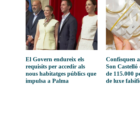
El Govern endureix els
Confisquen a
requisits per accedir als
Son Castelló
nous habitatges públics que
de 115.000 pe
impulsa a Palma
de luxe falsif