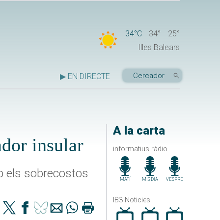
34°C
34°
25°
Illes Balears
▶ EN DIRECTE
A la carta
dor insular
informatius ràdio
b els sobrecostos
MATÍ
MIGDIA
VESPRE
IB3 Noticies