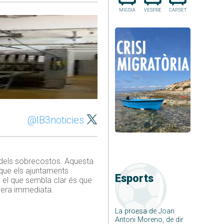
MIGDIA
VESPRE
CAP.SET
@IB3noticies
s dels sobrecostos. Aquesta
 que els ajuntaments
Esports
ò el que sembla clar és que
anera immediata.
La proesa de Joan
Antoni Moreno, de dir