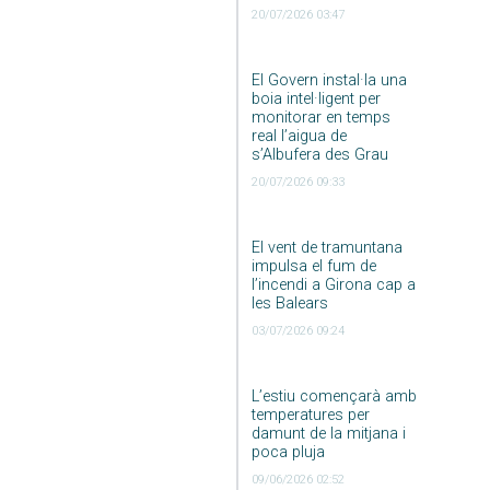
20/07/2026 03:47
El Govern instal·la una
boia intel·ligent per
monitorar en temps
real l’aigua de
s’Albufera des Grau
20/07/2026 09:33
El vent de tramuntana
impulsa el fum de
l’incendi a Girona cap a
les Balears
03/07/2026 09:24
L’estiu començarà amb
temperatures per
damunt de la mitjana i
poca pluja
09/06/2026 02:52