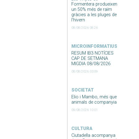
Formentera produeixen
un 50% més de raïm
gràcies a les pluges de
l’hivern
08/08/2026 08:26
MICROINFORMATIUS
RESUM IB3 NOTÍCIES
CAP DE SETMANA
MIGDIA 08/08/2026
08/08/2026 03:09
SOCIETAT
Elio i Mambo, més que
animals de companyia
09/08/2026 10:01
CULTURA
Ciutadella acompanya