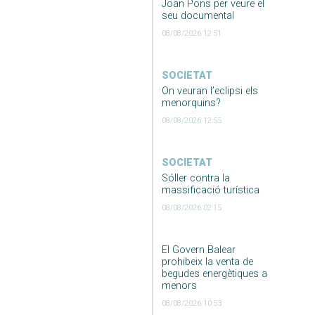
Joan Pons per veure el
seu documental
08/08/2026 12:51
SOCIETAT
On veuran l’eclipsi els
menorquins?
08/08/2026 12:55
SOCIETAT
Sóller contra la
massificació turística
08/08/2026 02:15
El Govern Balear
prohibeix la venta de
begudes energètiques a
menors
08/08/2026 10:53