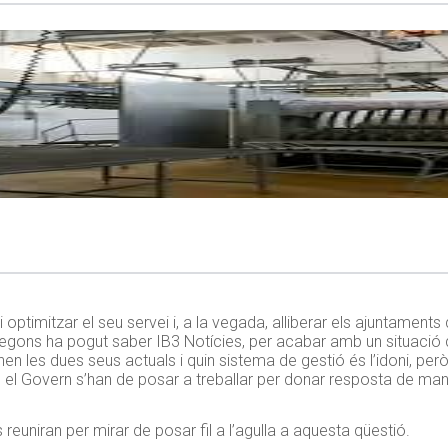
ptimitzar el seu servei i, a la vegada, alliberar els ajuntament
, segons ha pogut saber IB3 Notícies, per acabar amb un situació
en les dues seus actuals i quin sistema de gestió és l’idoni, per
om el Govern s’han de posar a treballar per donar resposta de m
reuniran per mirar de posar fil a l’agulla a aquesta qüestió.