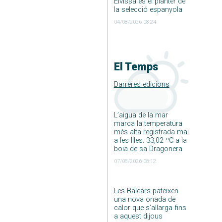
Eivissa és el planter de
la selecció espanyola
04/08/2026 08:24
El Temps
Darreres edicions
L’aigua de la mar
marca la temperatura
més alta registrada mai
a les Illes: 33,02 ºC a la
boia de sa Dragonera
07/08/2026 08:12
Les Balears pateixen
una nova onada de
calor que s’allarga fins
a aquest dijous