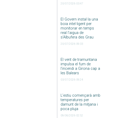
20/07/2026 03:47
El Govern instal·la una
boia intel·ligent per
monitorar en temps
real l’aigua de
s’Albufera des Grau
20/07/2026 09:33
El vent de tramuntana
impulsa el fum de
l’incendi a Girona cap a
les Balears
03/07/2026 09:24
L’estiu començarà amb
temperatures per
damunt de la mitjana i
poca pluja
09/06/2026 02:52