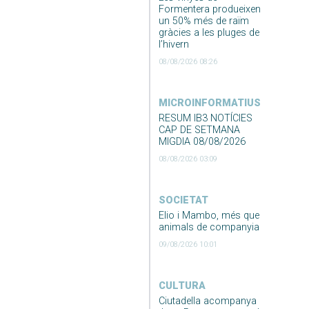
Formentera produeixen
un 50% més de raïm
gràcies a les pluges de
l’hivern
08/08/2026 08:26
MICROINFORMATIUS
RESUM IB3 NOTÍCIES
CAP DE SETMANA
MIGDIA 08/08/2026
08/08/2026 03:09
SOCIETAT
Elio i Mambo, més que
animals de companyia
09/08/2026 10:01
CULTURA
Ciutadella acompanya