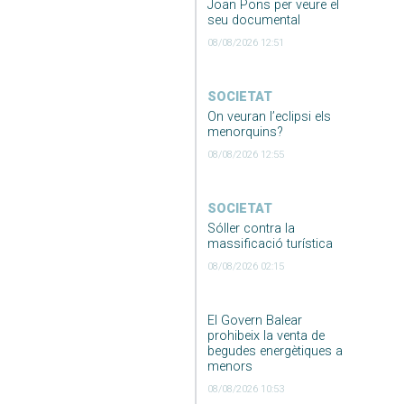
Joan Pons per veure el
seu documental
08/08/2026 12:51
SOCIETAT
On veuran l’eclipsi els
menorquins?
08/08/2026 12:55
SOCIETAT
Sóller contra la
massificació turística
08/08/2026 02:15
El Govern Balear
prohibeix la venta de
begudes energètiques a
menors
08/08/2026 10:53