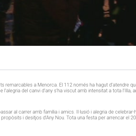
ents remarcables a Menorca. El 112 només ha hagut d’atendre qua
 l’alegria del canvi d’any s’ha viscut amb intensitat a tota l’Illa, 
sar al carrer amb família i amics. Il·lusió i alegria de celebra
ropòsits i desitjos d’Any Nou. Tota una festa per arrencar el 2