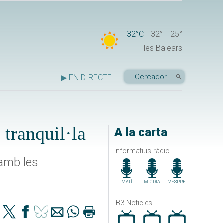
32°C
32°
25°
Illes Balears
▶ EN DIRECTE
tranquil·la
A la carta
informatius ràdio
 amb les
MATÍ
MIGDIA
VESPRE
IB3 Noticies