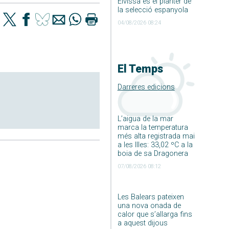
Eivissa és el planter de
la selecció espanyola
04/08/2026 08:24
El Temps
Darreres edicions
L’aigua de la mar
marca la temperatura
més alta registrada mai
a les Illes: 33,02 ºC a la
boia de sa Dragonera
07/08/2026 08:12
Les Balears pateixen
una nova onada de
calor que s’allarga fins
a aquest dijous