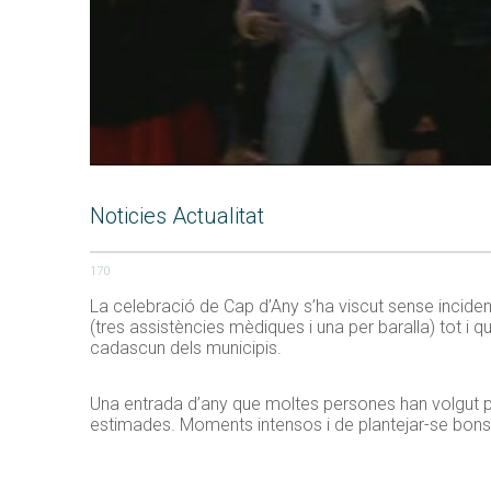
Noticies Actualitat
170
La celebració de Cap d’Any s’ha viscut sense incid
(tres assistències mèdiques i una per baralla) tot i que
cadascun dels municipis.
Una entrada d’any que moltes persones han volgut pas
estimades. Moments intensos i de plantejar-se bons p