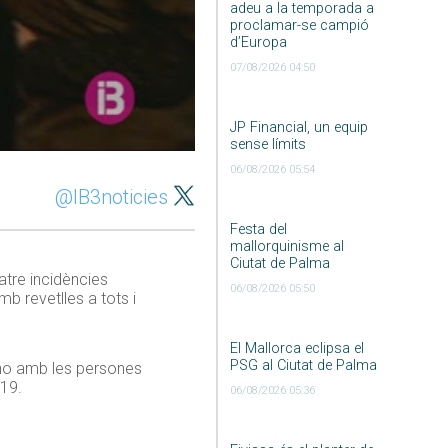
adeu a la temporada a
proclamar-se campió
d’Europa
07/08/2026 04:50
JP Financial, un equip
sense límits
06/08/2026 05:54
@IB3noticies
Festa del
mallorquinisme al
Ciutat de Palma
tre incidències
06/08/2026 05:50
amb revetlles a tots i
El Mallorca eclipsa el
PSG al Ciutat de Palma
r-ho amb les persones
019.
06/08/2026 05:36