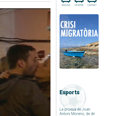
MIGDIA
VESPRE
CAP.SET
Esports
La proesa de Joan
Antoni Moreno, de dir