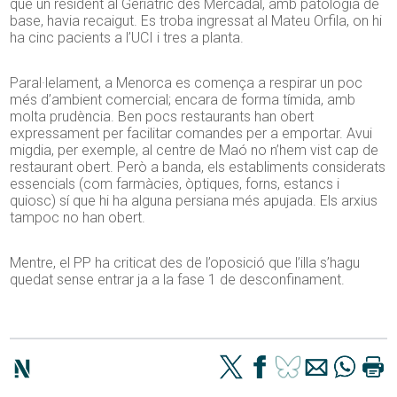
que un resident al Geriàtric des Mercadal, amb patologia de
base, havia recaigut. Es troba ingressat al Mateu Orfila, on hi
ha cinc pacients a l’UCI i tres a planta.
Paral·lelament, a Menorca es comença a respirar un poc
més d’ambient comercial; encara de forma tímida, amb
molta prudència. Ben pocs restaurants han obert
expressament per facilitar comandes per a emportar. Avui
migdia, per exemple, al centre de Maó no n’hem vist cap de
restaurant obert. Però a banda, els establiments considerats
essencials (com farmàcies, òptiques, forns, estancs i
quiosc) sí que hi ha alguna persiana més apujada. Els arxius
tampoc no han obert.
Mentre, el PP ha criticat des de l’oposició que l’illa s’hagu
quedat sense entrar ja a la fase 1 de desconfinament.