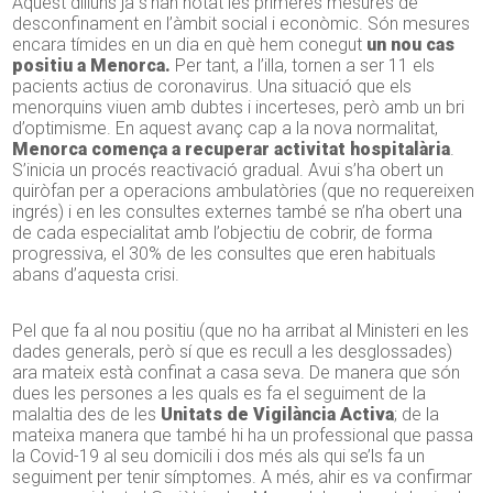
Aquest dilluns ja s’han notat les primeres mesures de
desconfinament en l’àmbit social i econòmic. Són mesures
encara tímides en un dia en què hem conegut
un nou cas
positiu a Menorca.
Per tant, a l’illa, tornen a ser 11 els
pacients actius de coronavirus. Una situació que els
menorquins viuen amb dubtes i incerteses, però amb un bri
d’optimisme. En aquest avanç cap a la nova normalitat,
Menorca comença a recuperar activitat hospitalària
.
S’inicia un procés reactivació gradual. Avui s’ha obert un
quiròfan per a operacions ambulatòries (que no requereixen
ingrés) i en les consultes externes també se n’ha obert una
de cada especialitat amb l’objectiu de cobrir, de forma
progressiva, el 30% de les consultes que eren habituals
abans d’aquesta crisi.
Pel que fa al nou positiu (que no ha arribat al Ministeri en les
dades generals, però sí que es recull a les desglossades)
ara mateix està confinat a casa seva. De manera que són
dues les persones a les quals es fa el seguiment de la
malaltia des de les
Unitats de Vigilància Activa
; de la
mateixa manera que també hi ha un professional que passa
la Covid-19 al seu domicili i dos més als qui se’ls fa un
seguiment per tenir símptomes. A més, ahir es va confirmar