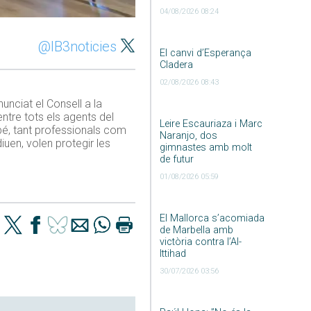
04/08/2026 08:24
@IB3noticies
El canvi d’Esperança
Cladera
02/08/2026 08:43
nunciat el Consell a la
ntre tots els agents del
Leire Escauriaza i Marc
 bé, tant professionals com
Naranjo, dos
iuen, volen protegir les
gimnastes amb molt
de futur
01/08/2026 05:59
El Mallorca s’acomiada
de Marbella amb
victòria contra l’Al-
Ittihad
30/07/2026 03:56