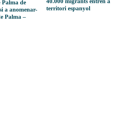
40.000 migrants entren a
e Palma de
territori espanyol
si a anomenar-
de Palma –