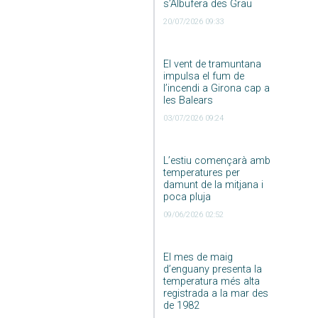
s’Albufera des Grau
20/07/2026 09:33
El vent de tramuntana
impulsa el fum de
l’incendi a Girona cap a
les Balears
03/07/2026 09:24
L’estiu començarà amb
temperatures per
damunt de la mitjana i
poca pluja
09/06/2026 02:52
El mes de maig
d’enguany presenta la
temperatura més alta
registrada a la mar des
de 1982