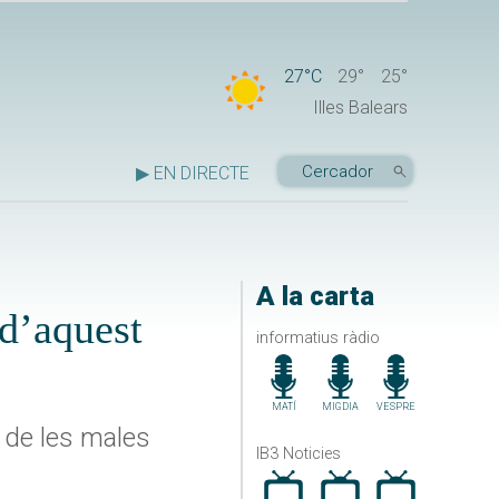
27°C
29°
25°
Illes Balears
▶ EN DIRECTE
A la carta
 d’aquest
informatius ràdio
MATÍ
MIGDIA
VESPRE
 de les males
IB3 Noticies