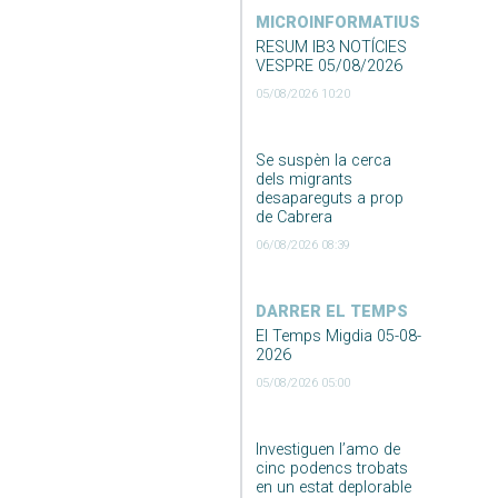
MICROINFORMATIUS
RESUM IB3 NOTÍCIES
VESPRE 05/08/2026
05/08/2026 10:20
Se suspèn la cerca
dels migrants
desapareguts a prop
de Cabrera
06/08/2026 08:39
DARRER EL TEMPS
El Temps Migdia 05-08-
2026
05/08/2026 05:00
Investiguen l’amo de
cinc podencs trobats
en un estat deplorable