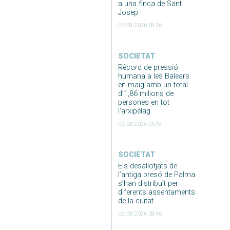
a una finca de Sant
Josep
06/08/2026 08:26
SOCIETAT
Rècord de pressió
humana a les Balears
en maig amb un total
d’1,86 milions de
persones en tot
l’arxipèlag
05/08/2026 05:19
SOCIETAT
Els desallotjats de
l’antiga presó de Palma
s’han distribuït per
diferents assentaments
de la ciutat
06/08/2026 08:40