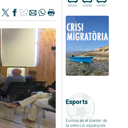
MIGDIA
VESPRE
CAP.SET
Esports
Eivissa és el planter de
la selecció espanyola