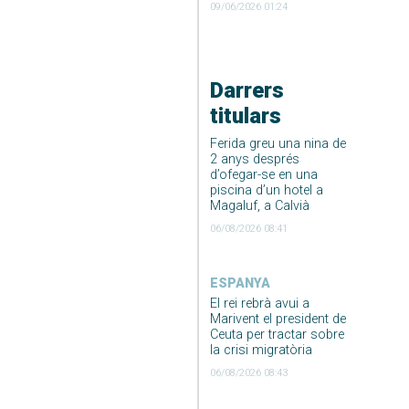
09/06/2026 01:24
Darrers
titulars
Ferida greu una nina de
2 anys després
d’ofegar-se en una
piscina d’un hotel a
Magaluf, a Calvià
06/08/2026 08:41
ESPANYA
El rei rebrà avui a
Marivent el president de
Ceuta per tractar sobre
la crisi migratòria
06/08/2026 08:43