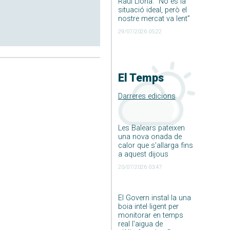
Raúl Llona: ”No és la
situació ideal, però el
nostre mercat va lent”
29/07/2026 05:22
El Temps
Darreres edicions
Les Balears pateixen
una nova onada de
calor que s’allarga fins
a aquest dijous
20/07/2026 03:47
El Govern instal·la una
boia intel·ligent per
monitorar en temps
real l’aigua de