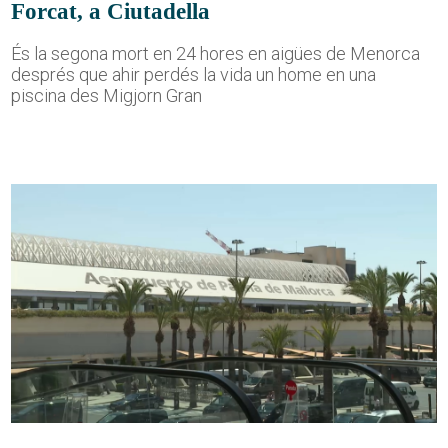
Forcat, a Ciutadella
És la segona mort en 24 hores en aigües de Menorca
després que ahir perdés la vida un home en una
piscina des Migjorn Gran