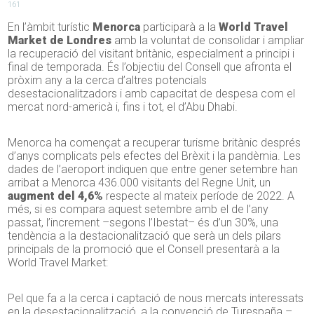
161
En l’àmbit turístic
Menorca
participarà a la
World Travel
Market de Londres
amb la voluntat de consolidar i ampliar
la recuperació del visitant britànic, especialment a principi i
final de temporada. És l’objectiu del Consell que afronta el
pròxim any a la cerca d’altres potencials
desestacionalitzadors i amb capacitat de despesa com el
mercat nord-americà i, fins i tot, el d’Abu Dhabi.
Menorca ha començat a recuperar turisme britànic després
d’anys complicats pels efectes del Brèxit i la pandèmia. Les
dades de l’aeroport indiquen que entre gener setembre han
arribat a Menorca 436.000 visitants del Regne Unit, un
augment del 4,6%
respecte al mateix període de 2022. A
més, si es compara aquest setembre amb el de l’any
passat, l’increment –segons l’Ibestat– és d’un 30%, una
tendència a la destacionalització que serà un dels pilars
principals de la promoció que el Consell presentarà a la
World Travel Market:
Pel que fa a la cerca i captació de nous mercats interessats
en la desestacionalització, a la convenció de Turespaña –