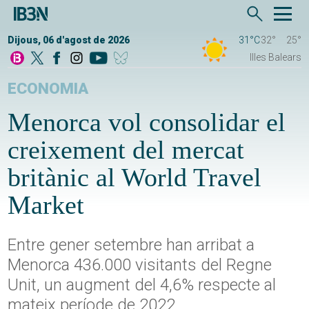
Dijous, 06 d'agost de 2026
31°C
32°
25°
Illes Balears
ECONOMIA
Menorca vol consolidar el
creixement del mercat
britànic al World Travel
Market
Entre gener setembre han arribat a
Menorca 436.000 visitants del Regne
Unit, un augment del 4,6% respecte al
mateix període de 2022