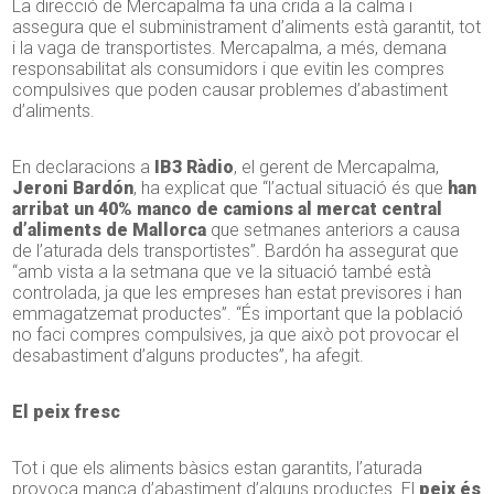
La direcció de Mercapalma fa una crida a la calma i
assegura que el subministrament d’aliments està garantit, tot
i la vaga de transportistes. Mercapalma, a més, demana
responsabilitat als consumidors i que evitin les compres
compulsives que poden causar problemes d’abastiment
d’aliments.
En declaracions a
IB3 Ràdio
, el gerent de Mercapalma,
Jeroni Bardón
, ha explicat que “l’actual situació és que
han
arribat un 40% manco de camions al mercat central
d’aliments de Mallorca
que setmanes anteriors a causa
de l’aturada dels transportistes”. Bardón ha assegurat que
“amb vista a la setmana que ve la situació també està
controlada, ja que les empreses han estat previsores i han
emmagatzemat productes”. “És important que la població
no faci compres compulsives, ja que això pot provocar el
desabastiment d’alguns productes”, ha afegit.
El peix fresc
Tot i que els aliments bàsics estan garantits, l’aturada
provoca manca d’abastiment d’alguns productes. El
peix és