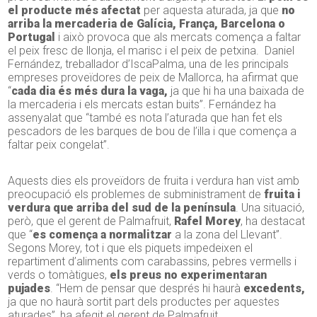
el producte més afectat
per aquesta aturada, ja que
no
arriba la mercaderia de Galícia, França, Barcelona o
Portugal
i això provoca que als mercats comença a faltar
el peix fresc de llonja, el marisc i el peix de petxina. Daniel
Fernández, treballador d’IscaPalma, una de les principals
empreses proveïdores de peix de Mallorca, ha afirmat que
“
cada dia és més dura la vaga,
ja que hi ha una baixada de
la mercaderia i els mercats estan buits”. Fernández ha
assenyalat que “també es nota l’aturada que han fet els
pescadors de les barques de bou de l’illa i que comença a
faltar peix congelat”.
Aquests dies els proveïdors de fruita i verdura han vist amb
preocupació els problemes de subministrament de
fruita i
verdura que arriba del sud de la península
. Una situació,
però, que el gerent de Palmafruit,
Rafel Morey
, ha destacat
que “
es comença a normalitzar
a la zona del Llevant”.
Segons Morey, tot i que els piquets impedeixen el
repartiment d’aliments com carabassins, pebres vermells i
verds o tomàtigues,
els preus no experimentaran
pujades
. “Hem de pensar que després hi haurà
excedents,
ja que no haurà sortit part dels productes per aquestes
aturades”, ha afegit el gerent de Palmafruit.