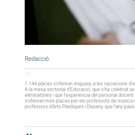
Redacció
175
1.144 places s’oferiran enguany a les oposicions d’e
A la mesa sectorial d’Educació, que s’ha celebrat av
eliminatòries i que l’experiència del personal doce
s’oferiran més places per els professors de música 
professors d’Arts Plàstiques i Disseny que l’any passa