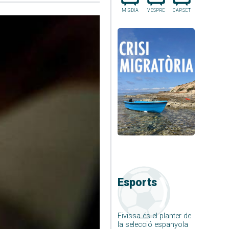
MIGDIA
VESPRE
CAP.SET
Esports
Eivissa és el planter de
la selecció espanyola