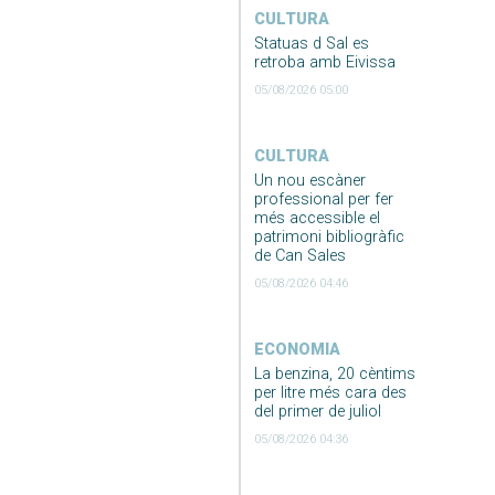
CULTURA
Statuas d Sal es
retroba amb Eivissa
05/08/2026 05:00
CULTURA
Un nou escàner
professional per fer
més accessible el
patrimoni bibliogràfic
de Can Sales
05/08/2026 04:46
ECONOMIA
La benzina, 20 cèntims
per litre més cara des
del primer de juliol
05/08/2026 04:36