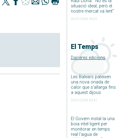
Raúl Llona: ”No és la
situació ideal, però el
nostre mercat va lent”
29/07/2026 05:22
El Temps
Darreres edicions
Les Balears pateixen
una nova onada de
calor que s’allarga fins
a aquest dijous
20/07/2026 03:47
El Govern instal·la una
boia intel·ligent per
monitorar en temps
real l’aigua de