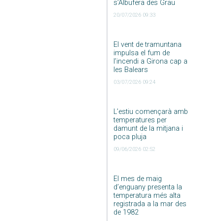
s’Albufera des Grau
20/07/2026 09:33
El vent de tramuntana
impulsa el fum de
l’incendi a Girona cap a
les Balears
03/07/2026 09:24
L’estiu començarà amb
temperatures per
damunt de la mitjana i
poca pluja
09/06/2026 02:52
El mes de maig
d’enguany presenta la
temperatura més alta
registrada a la mar des
de 1982