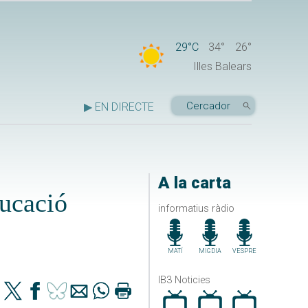
29°C
34°
26°
Illes Balears
▶ EN DIRECTE
A la carta
ducació
informatius ràdio
MATÍ
MIGDIA
VESPRE
IB3 Noticies