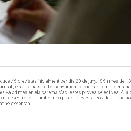
ducació previstes inicialment per dia 20 de juny. Són més de 130
ui matí, els sindicats de l’ensenyament públic han tornat demana
nt es valori més en els barems d’aquestes proves selectives. A l
i arts escèniques. També hi ha places noves al cos de Formació 
t no s’oferiren.