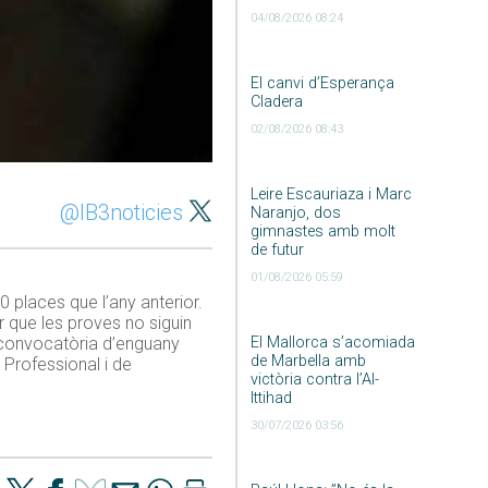
04/08/2026 08:24
El canvi d’Esperança
Cladera
02/08/2026 08:43
Leire Escauriaza i Marc
@IB3noticies
Naranjo, dos
gimnastes amb molt
de futur
01/08/2026 05:59
 places que l’any anterior.
r que les proves no siguin
El Mallorca s’acomiada
a convocatòria d’enguany
de Marbella amb
Professional i de
victòria contra l’Al-
Ittihad
30/07/2026 03:56