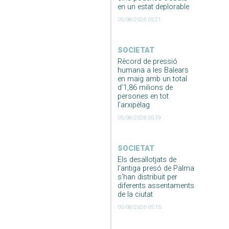
en un estat deplorable
05/08/2026 05:21
SOCIETAT
Rècord de pressió
humana a les Balears
en maig amb un total
d’1,86 milions de
persones en tot
l’arxipèlag
05/08/2026 05:19
SOCIETAT
Els desallotjats de
l’antiga presó de Palma
s’han distribuit per
diferents assentaments
de la ciutat
05/08/2026 05:15