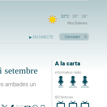
32°C
33°
26°
Illes Balears
▶ EN DIRECTE
A la carta
 i setembre
informatius ràdio
es arribades un
MATÍ
MIGDIA
VESPRE
IB3 Noticies