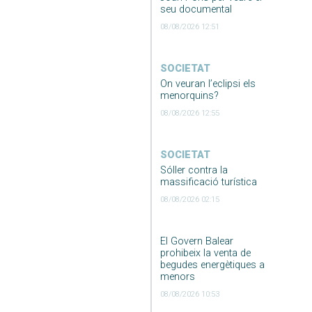
seu documental
08/08/2026 12:51
SOCIETAT
On veuran l’eclipsi els
menorquins?
08/08/2026 12:55
SOCIETAT
Sóller contra la
massificació turística
08/08/2026 02:15
El Govern Balear
prohibeix la venta de
begudes energètiques a
menors
08/08/2026 10:53