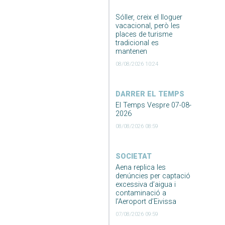
Sóller, creix el lloguer
vacacional, però les
places de turisme
tradicional es
mantenen
08/08/2026 10:24
DARRER EL TEMPS
El Temps Vespre 07-08-
2026
08/08/2026 08:59
SOCIETAT
Aena replica les
denúncies per captació
excessiva d’aigua i
contaminació a
l’Aeroport d’Eivissa
07/08/2026 09:59