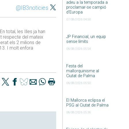
adeu a la temporada a
@IB3noticies
proclamar-se campió
d’Europa
07/08/2026 04:50
total, les Illes ja han
nt respecte del mateix
JP Financial, un equip
sense límits
erat els 2 milions de
13. I molt enfora
06/08/2026 05:54
Festa del
mallorquinisme al
Ciutat de Palma
06/08/2026 05:50
El Mallorca eclipsa el
PSG al Ciutat de Palma
06/08/2026 05:36