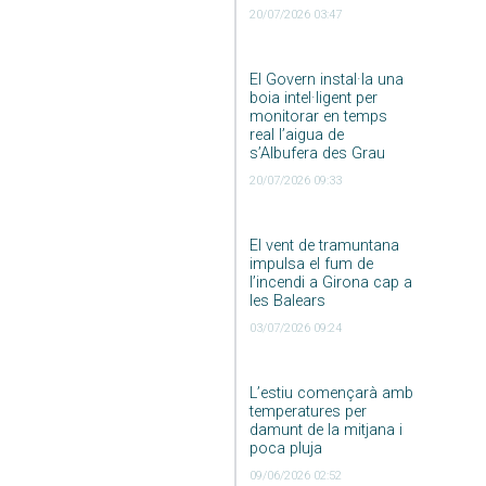
20/07/2026 03:47
El Govern instal·la una
boia intel·ligent per
monitorar en temps
real l’aigua de
s’Albufera des Grau
20/07/2026 09:33
El vent de tramuntana
impulsa el fum de
l’incendi a Girona cap a
les Balears
03/07/2026 09:24
L’estiu començarà amb
temperatures per
damunt de la mitjana i
poca pluja
09/06/2026 02:52