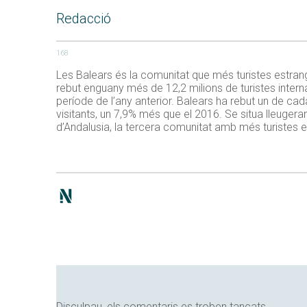
Redacció
168
Les Balears és la comunitat que més turistes estrang
rebut enguany més de 12,2 milions de turistes intern
període de l’any anterior. Balears ha rebut un de cad
visitants, un 7,9% més que el 2016. Se situa lleuge
d’Andalusia, la tercera comunitat amb més turistes 
Disculpau, els comentaris es troben tancats