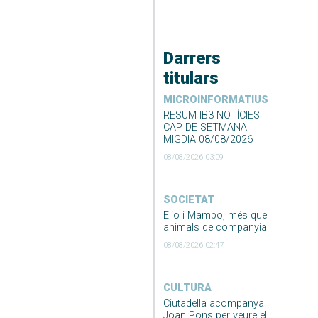
Darrers
titulars
MICROINFORMATIUS
RESUM IB3 NOTÍCIES
CAP DE SETMANA
MIGDIA 08/08/2026
08/08/2026 03:09
SOCIETAT
Elio i Mambo, més que
animals de companyia
08/08/2026 02:47
CULTURA
Ciutadella acompanya
Joan Pons per veure el