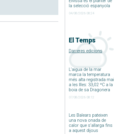
Eivissa és el planter de
la selecció espanyola
04/08/2026 08:24
El Temps
Darreres edicions
L’aigua de la mar
marca la temperatura
més alta registrada mai
a les Illes: 33,02 ºC a la
boia de sa Dragonera
07/08/2026 08:12
Les Balears pateixen
una nova onada de
calor que s’allarga fins
a aquest dijous