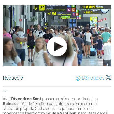
Redacció
@IB3noticies
164
Avui
Divendres Sant
passaran pels aeroports de les
Balears
més de 135.000 passatgers i s’enlairaran i hi
aterraran prop de 850 avions. La jornada amb més
moviment a l’aeròdrom de
Son Santjoan
, però, serà demà