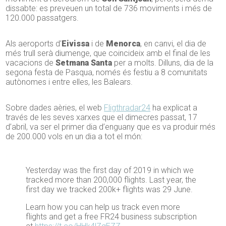
dissabte: es preveuen un total de 736 moviments i més de
120.000 passatgers.
Als aeroports d’
Eivissa
i de
Menorca
, en canvi, el dia de
més trull serà diumenge, que coincideix amb el final de les
vacacions de
Setmana Santa
per a molts. Dilluns, dia de la
segona festa de Pasqua, només és festiu a 8 comunitats
autònomes i entre elles, les Balears.
Sobre dades aèries, el web
Fligthradar24
ha explicat a
través de les seves xarxes que el dimecres passat, 17
d’abril, va ser el primer dia d’enguany que es va produir més
de 200.000 vols en un dia a tot el món:
Yesterday was the first day of 2019 in which we
tracked more than 200,000 flights. Last year, the
first day we tracked 200k+ flights was 29 June.
Learn how you can help us track even more
flights and get a free FR24 business subscription