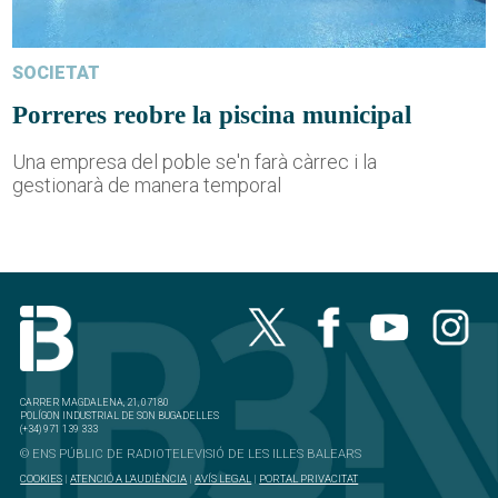
SOCIETAT
Porreres reobre la piscina municipal
Una empresa del poble se'n farà càrrec i la
gestionarà de manera temporal
CARRER MAGDALENA, 21, 07180
POLÍGON INDUSTRIAL DE SON BUGADELLES
(+34) 971 139 333
© ENS PÚBLIC DE RADIOTELEVISIÓ DE LES ILLES BALEARS
COOKIES
|
ATENCIÓ A L'AUDIÈNCIA
|
AVÍS LEGAL
|
PORTAL PRIVACITAT