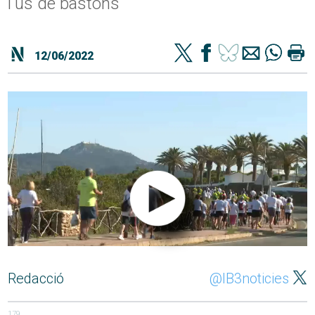
l'ús de bastons
12/06/2022
Redacció
@IB3noticies
179