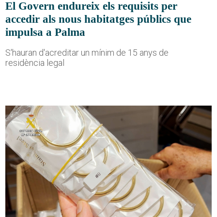
El Govern endureix els requisits per
accedir als nous habitatges públics que
impulsa a Palma
S'hauran d'acreditar un mínim de 15 anys de
residència legal