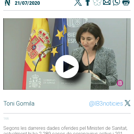
21/07/2020
Toni Gomila
@IB3noticies
166
Segons les darreres dades oferides pel Ministeri de Sanitat,
actualment hi ha 2.289 casos de coronavirus actius i 201