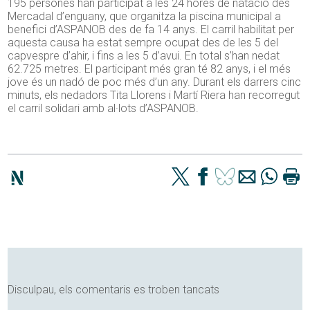
195 persones han participat a les 24 hores de natació des
Mercadal d’enguany, que organitza la piscina municipal a
benefici d’ASPANOB des de fa 14 anys. El carril habilitat per
aquesta causa ha estat sempre ocupat des de les 5 del
capvespre d’ahir, i fins a les 5 d’avui. En total s’han nedat
62.725 metres. El participant més gran té 82 anys, i el més
jove és un nadó de poc més d’un any. Durant els darrers cinc
minuts, els nedadors Tita Llorens i Martí Riera han recorregut
el carril solidari amb al·lots d’ASPANOB.
Disculpau, els comentaris es troben tancats