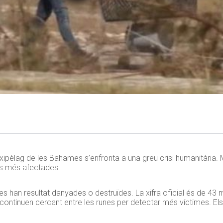
rxipèlag de les Bahames s’enfronta a una greu crisi humanitària
es més afectades.
tures han resultat danyades o destruïdes. La xifra oficial és de 43
ontinuen cercant entre les runes per detectar més víctimes. Els 