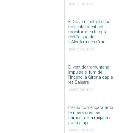
20/07/2026 03:47
El Govern instal·la una
boia intel·ligent per
monitorar en temps
real l’aigua de
s’Albufera des Grau
20/07/2026 09:33
El vent de tramuntana
impulsa el fum de
l’incendi a Girona cap a
les Balears
03/07/2026 09:24
L’estiu començarà amb
temperatures per
damunt de la mitjana i
poca pluja
09/06/2026 02:52