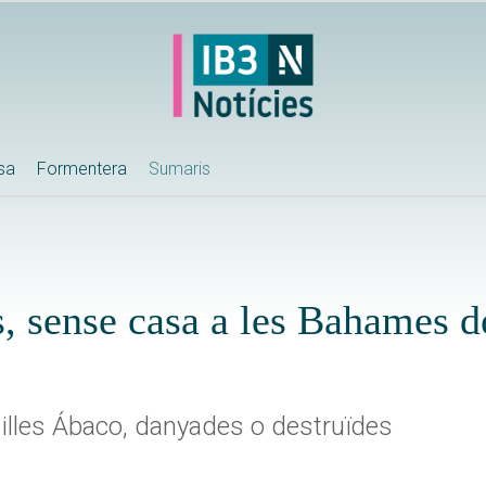
ssa
Formentera
Sumaris
, sense casa a les Bahames d
s illes Ábaco, danyades o destruïdes