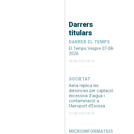
Darrers
titulars
DARRER EL TEMPS
El Temps Vespre 07-08-
2026
08/08/2026 08:59
SOCIETAT
Aena replica les
denúncies per captació
excessiva d’aigua i
contaminació a
l’Aeroport d’Eivissa
07/08/2026 09:59
MICROINFORMATIUS