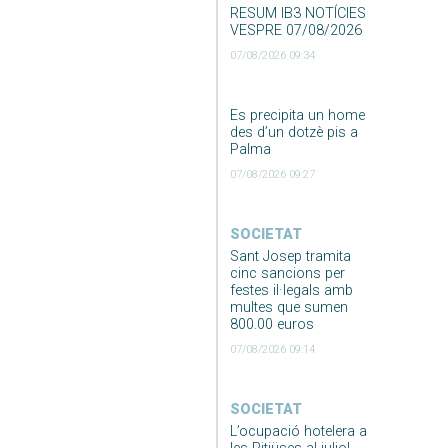
RESUM IB3 NOTÍCIES
VESPRE 07/08/2026
07/08/2026 09:34
Es precipita un home
des d’un dotzè pis a
Palma
07/08/2026 09:27
SOCIETAT
Sant Josep tramita
cinc sancions per
festes il·legals amb
multes que sumen
800.00 euros
07/08/2026 09:14
SOCIETAT
L’ocupació hotelera a