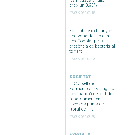
les Pitiüses al juliol
creix un 0,90%
07/08/2026 09:15
Es prohibeix el bany en
una zona de la platja
des Codolar per la
presència de bacteris al
torrent
07/08/2026 09:03
SOCIETAT
El Consell de
Formentera investiga la
desaparició de part de
l’abalisament en
diversos punts del
litoral de l’illa
07/08/2026 08:28
ESPORTS