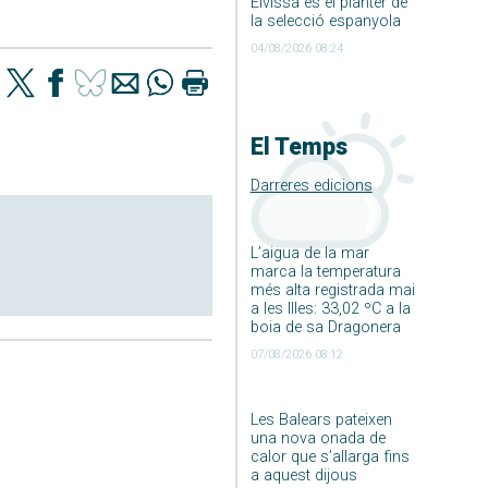
Eivissa és el planter de
la selecció espanyola
04/08/2026 08:24
El Temps
Darreres edicions
L’aigua de la mar
marca la temperatura
més alta registrada mai
a les Illes: 33,02 ºC a la
boia de sa Dragonera
07/08/2026 08:12
Les Balears pateixen
una nova onada de
calor que s’allarga fins
a aquest dijous