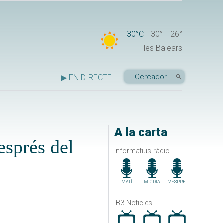
30°C
30°
26°
Illes Balears
▶ EN DIRECTE
A la carta
esprés del
informatius ràdio
MATÍ
MIGDIA
VESPRE
IB3 Noticies