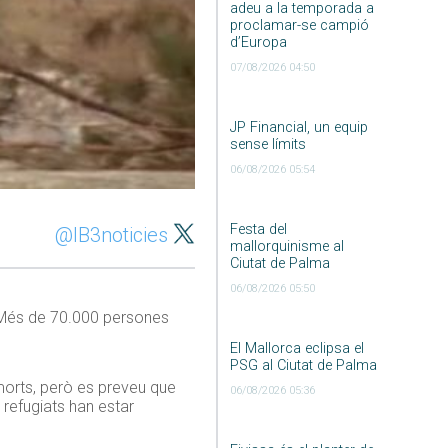
adeu a la temporada a
proclamar-se campió
d’Europa
07/08/2026 04:50
JP Financial, un equip
sense límits
06/08/2026 05:54
Festa del
@IB3noticies
mallorquinisme al
Ciutat de Palma
06/08/2026 05:50
. Més de 70.000 persones
El Mallorca eclipsa el
PSG al Ciutat de Palma
 morts, però es preveu que
06/08/2026 05:36
refugiats han estar