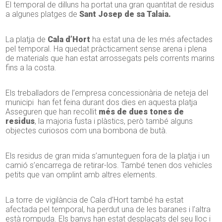
El temporal de dilluns ha portat una gran quantitat de residus
a algunes platges de
Sant Josep de sa Talaia.
La platja de
Cala d’Hort
ha estat una de les més afectades
pel temporal. Ha quedat pràcticament sense arena i plena
de materials que han estat arrossegats pels corrents marins
fins a la costa.
Els treballadors de l’empresa concessionària de neteja del
municipi han fet feina durant dos dies en aquesta platja
Asseguren que han recollit
més de dues tones de
residus
, la majoria fusta i plàstics, però també alguns
objectes curiosos com una bombona de butà.
Els residus de gran mida s’amunteguen fora de la platja i un
camió s’encarrega de retirar-los. També tenen dos vehicles
petits que van omplint amb altres elements.
La torre de vigilància de Cala d’Hort també ha estat
afectada pel temporal, ha perdut una de les baranes i l’altra
està rompuda. Els banys han estat desplaçats del seu lloc i